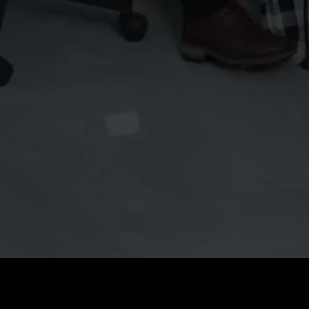
Preis
:
60
Guthaben
:
0