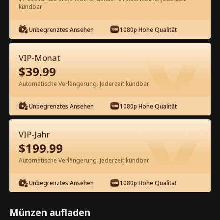
60
Jetzt entsperren
kündbar.
Unbegrenztes Ansehen
1080p Hohe Qualität
Kostenlos in der App ansehen
VIP-Monat
$
39.99
Automatische Verlängerung. Jederzeit kündbar.
Unbegrenztes Ansehen
1080p Hohe Qualität
Episode 53 - Leg dich nicht mit der
VIP-Jahr
Frau des CEO an Kompletter Film
$
199.99
Automatische Verlängerung. Jederzeit kündbar.
1-50
51-71
Alle Episoden
Unbegrenztes Ansehen
1080p Hohe Qualität
53
54
55
56
57
5
Münzen aufladen