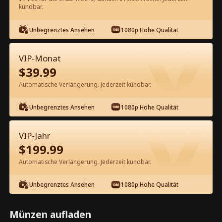
60
Jetzt entsperren
kündbar.
Unbegrenztes Ansehen
1080p Hohe Qualität
Kostenlos in der App ansehen
VIP-Monat
$
39.99
Automatische Verlängerung. Jederzeit kündbar.
Unbegrenztes Ansehen
1080p Hohe Qualität
Episode 56 - Leg dich nicht mit der
VIP-Jahr
Frau des CEO an Kompletter Film
$
199.99
Automatische Verlängerung. Jederzeit kündbar.
1-50
51-71
Alle Episoden
Unbegrenztes Ansehen
1080p Hohe Qualität
56
57
58
59
60
6
Münzen aufladen