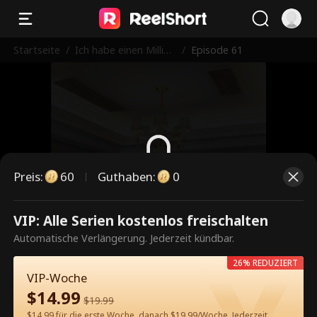
Startseite
/
Ich habe einen Milliar
/
Episode 61
därs-Ehevertrag erha
lten
Preis
:
60
Guthaben
:
0
Dies ist eine kostenpflichtige
VIP: Alle Serien kostenlos freischalten
Episode. Bitte entsperren, um
Automatische Verlängerung. Jederzeit kündbar.
weiterzusehen.
26% REDUZIERT
VIP-Woche
$
14.99
$
19.99
60
Jetzt entsperren
$14.99 für die erste Woche, danach $19.99/Woche. Jederzeit