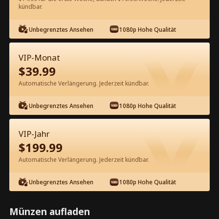
kündbar.
Kostenlos in der App ansehen
Unbegrenztes Ansehen
1080p Hohe Qualität
VIP-Monat
$
39.99
Automatische Verlängerung. Jederzeit kündbar.
Unbegrenztes Ansehen
1080p Hohe Qualität
Episode 61 - Ich habe einen
Milliardärs-Ehevertrag erhalten
VIP-Jahr
Kompletter Film
$
199.99
1-50
51-81
Alle Episoden
Automatische Verlängerung. Jederzeit kündbar.
61
62
63
64
65
6
Unbegrenztes Ansehen
1080p Hohe Qualität
Münzen aufladen