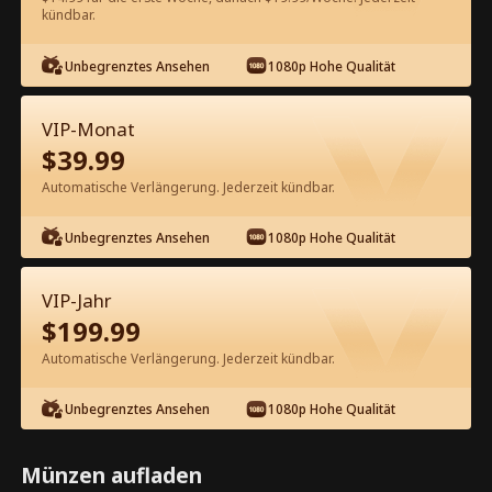
kündbar.
Kostenlos in der App ansehen
Unbegrenztes Ansehen
1080p Hohe Qualität
VIP-Monat
$
39.99
Automatische Verlängerung. Jederzeit kündbar.
Unbegrenztes Ansehen
1080p Hohe Qualität
Episode 62 - Schnappte sich einen
Milliardär, um mein Mann zu sein
VIP-Jahr
Kompletter Film
$
199.99
1-50
51-63
Alle Episoden
Automatische Verlängerung. Jederzeit kündbar.
58
59
60
61
62
63
Unbegrenztes Ansehen
1080p Hohe Qualität
Münzen aufladen