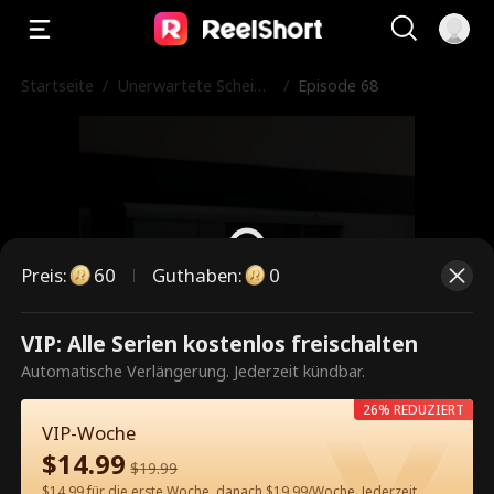
Startseite
/
Unerwartete Scheidu
/
Episode 68
ng
Preis
:
60
Guthaben
:
0
VIP: Alle Serien kostenlos freischalten
Dies ist eine kostenpflichtige
Automatische Verlängerung. Jederzeit kündbar.
Episode. Bitte entsperren, um
26% REDUZIERT
weiterzusehen.
VIP-Woche
$
14.99
$
19.99
$14.99 für die erste Woche, danach $19.99/Woche. Jederzeit