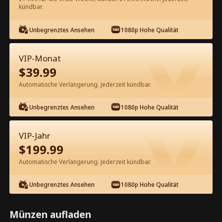
60
Jetzt entsperren
kündbar.
Unbegrenztes Ansehen
1080p Hohe Qualität
Kostenlos in der App ansehen
VIP-Monat
$
39.99
Automatische Verlängerung. Jederzeit kündbar.
Unbegrenztes Ansehen
1080p Hohe Qualität
Episode 68 - Unerwartete Scheidung
VIP-Jahr
Kompletter Film
$
199.99
Automatische Verlängerung. Jederzeit kündbar.
1-50
51-83
Alle Episoden
Unbegrenztes Ansehen
1080p Hohe Qualität
68
69
70
71
72
7
Münzen aufladen