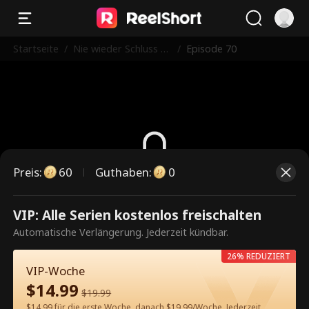
Startseite
/
Nie wieder Schluss m
/
Episode 70
achen
Preis
:
60
Guthaben
:
0
Dies ist eine kostenpflichtige
VIP: Alle Serien kostenlos freischalten
Episode. Bitte entsperren, um
Automatische Verlängerung. Jederzeit kündbar.
weiterzusehen.
26% REDUZIERT
VIP-Woche
$
14.99
$
19.99
60
Jetzt entsperren
$14.99 für die erste Woche, danach $19.99/Woche. Jederzeit