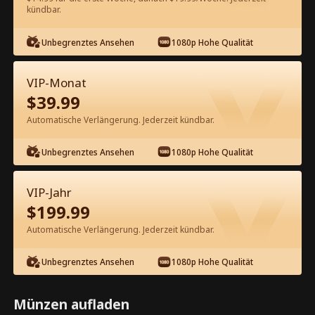
kündbar.
Kostenlos in der App ansehen
Unbegrenztes Ansehen
1080p Hohe Qualität
VIP-Monat
$
39.99
Automatische Verlängerung. Jederzeit kündbar.
Unbegrenztes Ansehen
1080p Hohe Qualität
Episode 70 - Nie wieder Schluss
machen Kompletter Film
VIP-Jahr
$
199.99
1-50
51-92
Alle Episoden
Automatische Verlängerung. Jederzeit kündbar.
70
71
72
73
74
7
Unbegrenztes Ansehen
1080p Hohe Qualität
Münzen aufladen