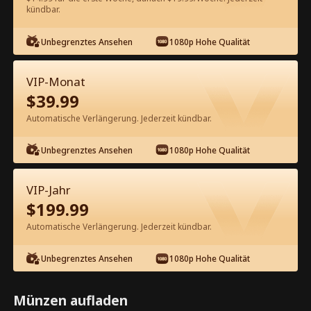
kündbar.
Kostenlos in der App ansehen
Unbegrenztes Ansehen
1080p Hohe Qualität
VIP-Monat
$
39.99
Automatische Verlängerung. Jederzeit kündbar.
Unbegrenztes Ansehen
1080p Hohe Qualität
Episode 75 - Nie wieder Schluss
machen Kompletter Film
VIP-Jahr
$
199.99
1-50
51-92
Alle Episoden
Automatische Verlängerung. Jederzeit kündbar.
75
76
77
78
79
8
Unbegrenztes Ansehen
1080p Hohe Qualität
Münzen aufladen