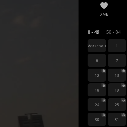
2.9k
0 - 49
50 - 84
Vorschau
1
6
7
12
13
18
19
24
25
30
31