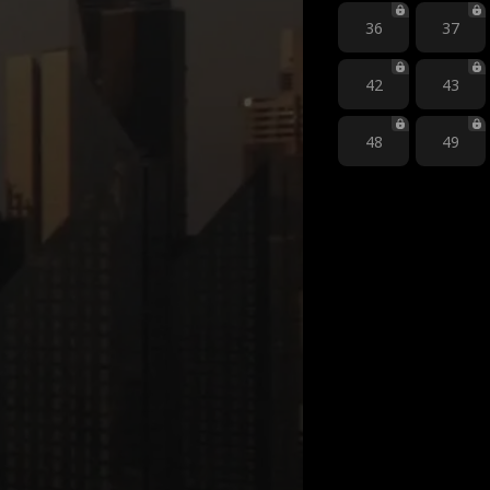
36
37
42
43
48
49