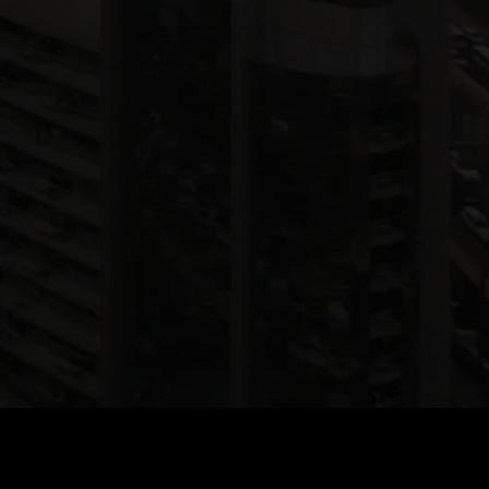
Preis
:
60
Guthaben
:
0