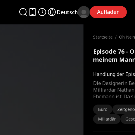
Aufladen
Deutsch
Startseite
/
Oh Nein
em Mann
Episode 76 - 
meinem Mann 
Film
Handlung der Epis
Die Designerin Bet
Milliardär Nathan,
Ehemann ist. Da si
Büro
Zeitgenö
Milliardär
Gesc