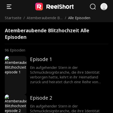
Startseite
/
Atemberaubende Blit
/
Alle Episoden
zhochzeit
Atemberaubende Blitzhochzeit Alle
Episoden
96
Episoden
Episode 1
Ein aufgehender Stern in der
Schmuckdesignbranche, die ihre Identität
verborgen hatte, kehrt in ihr Heimatland
zurück und heiratet durch eine Reihe von
Missgeschicken einen CEO, der ebenfalls seine
wahre Identität verbirgt. Nachdem sie
verschiedene Hindernisse überwunden haben,
Episode 2
wächst ihre Zuneigung zueinander, und sie
werden ein gefeiertes Paar in der
Ein aufgehender Stern in der
Schmuckbranche.
Schmuckdesignbranche, die ihre Identität