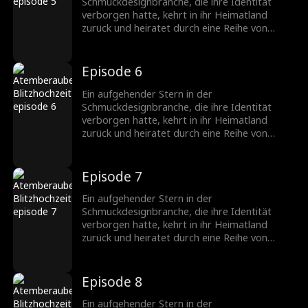
Schmuckbranche.
Schmuckdesignbranche, die ihre Identität
verborgen hatte, kehrt in ihr Heimatland
zurück und heiratet durch eine Reihe von
Missgeschicken einen CEO, der ebenfalls seine
wahre Identität verbirgt. Nachdem sie
verschiedene Hindernisse überwunden haben,
Episode 6
wächst ihre Zuneigung zueinander, und sie
werden ein gefeiertes Paar in der
Ein aufgehender Stern in der
Schmuckbranche.
Schmuckdesignbranche, die ihre Identität
verborgen hatte, kehrt in ihr Heimatland
zurück und heiratet durch eine Reihe von
Missgeschicken einen CEO, der ebenfalls seine
wahre Identität verbirgt. Nachdem sie
verschiedene Hindernisse überwunden haben,
Episode 7
wächst ihre Zuneigung zueinander, und sie
werden ein gefeiertes Paar in der
Ein aufgehender Stern in der
Schmuckbranche.
Schmuckdesignbranche, die ihre Identität
verborgen hatte, kehrt in ihr Heimatland
zurück und heiratet durch eine Reihe von
Missgeschicken einen CEO, der ebenfalls seine
wahre Identität verbirgt. Nachdem sie
verschiedene Hindernisse überwunden haben,
Episode 8
wächst ihre Zuneigung zueinander, und sie
werden ein gefeiertes Paar in der
Ein aufgehender Stern in der