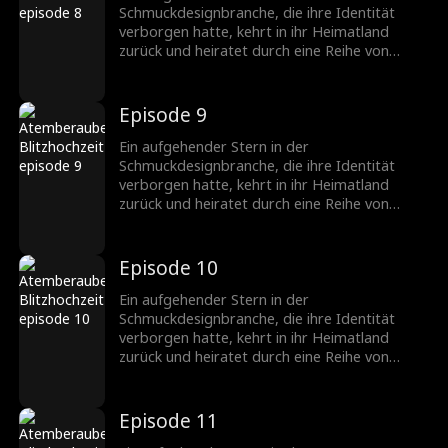
Schmuckbranche.
Schmuckdesignbranche, die ihre Identität
verborgen hatte, kehrt in ihr Heimatland
zurück und heiratet durch eine Reihe von
Missgeschicken einen CEO, der ebenfalls seine
wahre Identität verbirgt. Nachdem sie
verschiedene Hindernisse überwunden haben,
Episode 9
wächst ihre Zuneigung zueinander, und sie
werden ein gefeiertes Paar in der
Ein aufgehender Stern in der
Schmuckbranche.
Schmuckdesignbranche, die ihre Identität
verborgen hatte, kehrt in ihr Heimatland
zurück und heiratet durch eine Reihe von
Missgeschicken einen CEO, der ebenfalls seine
wahre Identität verbirgt. Nachdem sie
verschiedene Hindernisse überwunden haben,
Episode 10
wächst ihre Zuneigung zueinander, und sie
werden ein gefeiertes Paar in der
Ein aufgehender Stern in der
Schmuckbranche.
Schmuckdesignbranche, die ihre Identität
verborgen hatte, kehrt in ihr Heimatland
zurück und heiratet durch eine Reihe von
Missgeschicken einen CEO, der ebenfalls seine
wahre Identität verbirgt. Nachdem sie
verschiedene Hindernisse überwunden haben,
Episode 11
wächst ihre Zuneigung zueinander, und sie