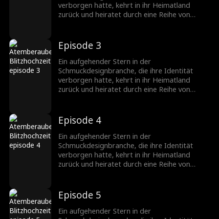
verborgen hatte, kehrt in ihr Heimatland
zurück und heiratet durch eine Reihe von
Missgeschicken einen CEO, der ebenfalls seine
wahre Identität verbirgt. Nachdem sie
verschiedene Hindernisse überwunden haben,
Episode 3
wächst ihre Zuneigung zueinander, und sie
werden ein gefeiertes Paar in der
Ein aufgehender Stern in der
Schmuckbranche.
Schmuckdesignbranche, die ihre Identität
verborgen hatte, kehrt in ihr Heimatland
zurück und heiratet durch eine Reihe von
Missgeschicken einen CEO, der ebenfalls seine
wahre Identität verbirgt. Nachdem sie
verschiedene Hindernisse überwunden haben,
Episode 4
wächst ihre Zuneigung zueinander, und sie
werden ein gefeiertes Paar in der
Ein aufgehender Stern in der
Schmuckbranche.
Schmuckdesignbranche, die ihre Identität
verborgen hatte, kehrt in ihr Heimatland
zurück und heiratet durch eine Reihe von
Missgeschicken einen CEO, der ebenfalls seine
wahre Identität verbirgt. Nachdem sie
verschiedene Hindernisse überwunden haben,
Episode 5
wächst ihre Zuneigung zueinander, und sie
werden ein gefeiertes Paar in der
Ein aufgehender Stern in der