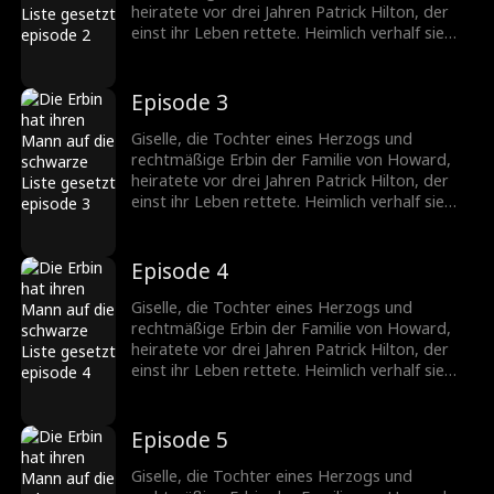
sehr er sie braucht, und setzt alles daran, sie
heiratete vor drei Jahren Patrick Hilton, der
zurückzugewinnen.
einst ihr Leben rettete. Heimlich verhalf sie
seiner Firma zum Durchbruch, doch die
ständigen Schikanen seiner Mutter und die
verletzenden Kommentare von Becky trieben
Episode 3
die schwangere Giselle in die Verzweiflung. Sie
fordert die Scheidung. Patrick jedoch liebt nur
Giselle, die Tochter eines Herzogs und
Giselle. Nach der Trennung erkennt er, wie
rechtmäßige Erbin der Familie von Howard,
sehr er sie braucht, und setzt alles daran, sie
heiratete vor drei Jahren Patrick Hilton, der
zurückzugewinnen.
einst ihr Leben rettete. Heimlich verhalf sie
seiner Firma zum Durchbruch, doch die
ständigen Schikanen seiner Mutter und die
verletzenden Kommentare von Becky trieben
Episode 4
die schwangere Giselle in die Verzweiflung. Sie
fordert die Scheidung. Patrick jedoch liebt nur
Giselle, die Tochter eines Herzogs und
Giselle. Nach der Trennung erkennt er, wie
rechtmäßige Erbin der Familie von Howard,
sehr er sie braucht, und setzt alles daran, sie
heiratete vor drei Jahren Patrick Hilton, der
zurückzugewinnen.
einst ihr Leben rettete. Heimlich verhalf sie
seiner Firma zum Durchbruch, doch die
ständigen Schikanen seiner Mutter und die
verletzenden Kommentare von Becky trieben
Episode 5
die schwangere Giselle in die Verzweiflung. Sie
fordert die Scheidung. Patrick jedoch liebt nur
Giselle, die Tochter eines Herzogs und