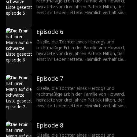
Giselle. Nach der Trennung erkennt er, wie
rechtmäßige Erbin der Familie von Howard,
sehr er sie braucht, und setzt alles daran, sie
heiratete vor drei Jahren Patrick Hilton, der
zurückzugewinnen.
einst ihr Leben rettete. Heimlich verhalf sie
seiner Firma zum Durchbruch, doch die
ständigen Schikanen seiner Mutter und die
verletzenden Kommentare von Becky trieben
Episode 6
die schwangere Giselle in die Verzweiflung. Sie
fordert die Scheidung. Patrick jedoch liebt nur
Giselle, die Tochter eines Herzogs und
Giselle. Nach der Trennung erkennt er, wie
rechtmäßige Erbin der Familie von Howard,
sehr er sie braucht, und setzt alles daran, sie
heiratete vor drei Jahren Patrick Hilton, der
zurückzugewinnen.
einst ihr Leben rettete. Heimlich verhalf sie
seiner Firma zum Durchbruch, doch die
ständigen Schikanen seiner Mutter und die
verletzenden Kommentare von Becky trieben
Episode 7
die schwangere Giselle in die Verzweiflung. Sie
fordert die Scheidung. Patrick jedoch liebt nur
Giselle, die Tochter eines Herzogs und
Giselle. Nach der Trennung erkennt er, wie
rechtmäßige Erbin der Familie von Howard,
sehr er sie braucht, und setzt alles daran, sie
heiratete vor drei Jahren Patrick Hilton, der
zurückzugewinnen.
einst ihr Leben rettete. Heimlich verhalf sie
seiner Firma zum Durchbruch, doch die
ständigen Schikanen seiner Mutter und die
verletzenden Kommentare von Becky trieben
Episode 8
die schwangere Giselle in die Verzweiflung. Sie
fordert die Scheidung. Patrick jedoch liebt nur
Giselle, die Tochter eines Herzogs und