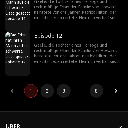
fordert die Scheidung. Patrick jedoch liebt nur
Giselle, die Tochter eines Herzogs und
Giselle. Nach der Trennung erkennt er, wie
rechtmäßige Erbin der Familie von Howard,
sehr er sie braucht, und setzt alles daran, sie
heiratete vor drei Jahren Patrick Hilton, der
zurückzugewinnen.
einst ihr Leben rettete. Heimlich verhalf sie
seiner Firma zum Durchbruch, doch die
ständigen Schikanen seiner Mutter und die
verletzenden Kommentare von Becky trieben
Episode 12
die schwangere Giselle in die Verzweiflung. Sie
fordert die Scheidung. Patrick jedoch liebt nur
Giselle, die Tochter eines Herzogs und
Giselle. Nach der Trennung erkennt er, wie
rechtmäßige Erbin der Familie von Howard,
sehr er sie braucht, und setzt alles daran, sie
heiratete vor drei Jahren Patrick Hilton, der
zurückzugewinnen.
einst ihr Leben rettete. Heimlich verhalf sie
seiner Firma zum Durchbruch, doch die
ständigen Schikanen seiner Mutter und die
verletzenden Kommentare von Becky trieben
die schwangere Giselle in die Verzweiflung. Sie
fordert die Scheidung. Patrick jedoch liebt nur
1
2
3
...
8
Giselle. Nach der Trennung erkennt er, wie
sehr er sie braucht, und setzt alles daran, sie
zurückzugewinnen.
ÜBER