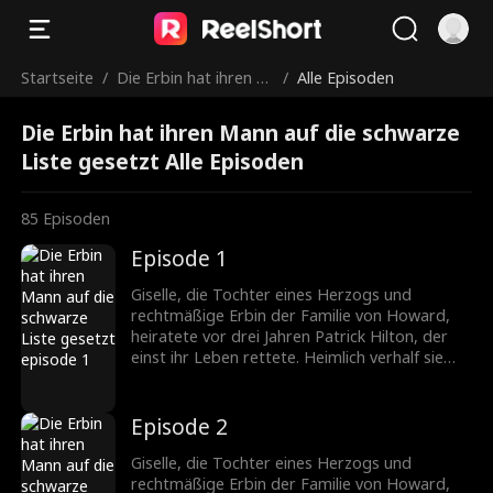
Startseite
/
Die Erbin hat ihren M
/
Alle Episoden
ann auf die schwarze
Die Erbin hat ihren Mann auf die schwarze
Liste gesetzt
Liste gesetzt Alle Episoden
85
Episoden
Episode 1
Giselle, die Tochter eines Herzogs und
rechtmäßige Erbin der Familie von Howard,
heiratete vor drei Jahren Patrick Hilton, der
einst ihr Leben rettete. Heimlich verhalf sie
seiner Firma zum Durchbruch, doch die
ständigen Schikanen seiner Mutter und die
verletzenden Kommentare von Becky trieben
Episode 2
die schwangere Giselle in die Verzweiflung. Sie
fordert die Scheidung. Patrick jedoch liebt nur
Giselle, die Tochter eines Herzogs und
Giselle. Nach der Trennung erkennt er, wie
rechtmäßige Erbin der Familie von Howard,