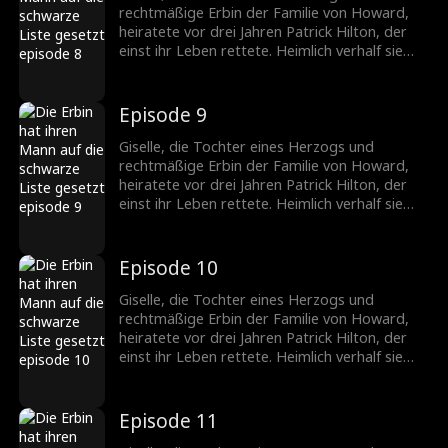
Giselle. Nach der Trennung erkennt er, wie
rechtmäßige Erbin der Familie von Howard,
sehr er sie braucht, und setzt alles daran, sie
heiratete vor drei Jahren Patrick Hilton, der
zurückzugewinnen.
einst ihr Leben rettete. Heimlich verhalf sie
seiner Firma zum Durchbruch, doch die
ständigen Schikanen seiner Mutter und die
verletzenden Kommentare von Becky trieben
Episode 9
die schwangere Giselle in die Verzweiflung. Sie
fordert die Scheidung. Patrick jedoch liebt nur
Giselle, die Tochter eines Herzogs und
Giselle. Nach der Trennung erkennt er, wie
rechtmäßige Erbin der Familie von Howard,
sehr er sie braucht, und setzt alles daran, sie
heiratete vor drei Jahren Patrick Hilton, der
zurückzugewinnen.
einst ihr Leben rettete. Heimlich verhalf sie
seiner Firma zum Durchbruch, doch die
ständigen Schikanen seiner Mutter und die
verletzenden Kommentare von Becky trieben
Episode 10
die schwangere Giselle in die Verzweiflung. Sie
fordert die Scheidung. Patrick jedoch liebt nur
Giselle, die Tochter eines Herzogs und
Giselle. Nach der Trennung erkennt er, wie
rechtmäßige Erbin der Familie von Howard,
sehr er sie braucht, und setzt alles daran, sie
heiratete vor drei Jahren Patrick Hilton, der
zurückzugewinnen.
einst ihr Leben rettete. Heimlich verhalf sie
seiner Firma zum Durchbruch, doch die
ständigen Schikanen seiner Mutter und die
verletzenden Kommentare von Becky trieben
Episode 11
die schwangere Giselle in die Verzweiflung. Sie