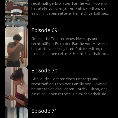
Giselle. Nach der Trennung erkennt er, wie
rechtmäßige Erbin der Familie von Howard,
sehr er sie braucht, und setzt alles daran, sie
heiratete vor drei Jahren Patrick Hilton, der
zurückzugewinnen.
einst ihr Leben rettete. Heimlich verhalf sie
seiner Firma zum Durchbruch, doch die
ständigen Schikanen seiner Mutter und die
verletzenden Kommentare von Becky trieben
Episode 69
die schwangere Giselle in die Verzweiflung. Sie
fordert die Scheidung. Patrick jedoch liebt nur
Giselle, die Tochter eines Herzogs und
Giselle. Nach der Trennung erkennt er, wie
rechtmäßige Erbin der Familie von Howard,
sehr er sie braucht, und setzt alles daran, sie
heiratete vor drei Jahren Patrick Hilton, der
zurückzugewinnen.
einst ihr Leben rettete. Heimlich verhalf sie
seiner Firma zum Durchbruch, doch die
ständigen Schikanen seiner Mutter und die
verletzenden Kommentare von Becky trieben
Episode 70
die schwangere Giselle in die Verzweiflung. Sie
fordert die Scheidung. Patrick jedoch liebt nur
Giselle, die Tochter eines Herzogs und
Giselle. Nach der Trennung erkennt er, wie
rechtmäßige Erbin der Familie von Howard,
sehr er sie braucht, und setzt alles daran, sie
heiratete vor drei Jahren Patrick Hilton, der
zurückzugewinnen.
einst ihr Leben rettete. Heimlich verhalf sie
seiner Firma zum Durchbruch, doch die
ständigen Schikanen seiner Mutter und die
verletzenden Kommentare von Becky trieben
Episode 71
die schwangere Giselle in die Verzweiflung. Sie