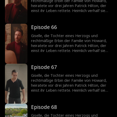
Giselle. Nach der Trennung erkennt er, wie
rechtmäßige Erbin der Familie von Howard,
sehr er sie braucht, und setzt alles daran, sie
heiratete vor drei Jahren Patrick Hilton, der
zurückzugewinnen.
einst ihr Leben rettete. Heimlich verhalf sie
seiner Firma zum Durchbruch, doch die
ständigen Schikanen seiner Mutter und die
verletzenden Kommentare von Becky trieben
Episode 66
die schwangere Giselle in die Verzweiflung. Sie
fordert die Scheidung. Patrick jedoch liebt nur
Giselle, die Tochter eines Herzogs und
Giselle. Nach der Trennung erkennt er, wie
rechtmäßige Erbin der Familie von Howard,
sehr er sie braucht, und setzt alles daran, sie
heiratete vor drei Jahren Patrick Hilton, der
zurückzugewinnen.
einst ihr Leben rettete. Heimlich verhalf sie
seiner Firma zum Durchbruch, doch die
ständigen Schikanen seiner Mutter und die
verletzenden Kommentare von Becky trieben
Episode 67
die schwangere Giselle in die Verzweiflung. Sie
fordert die Scheidung. Patrick jedoch liebt nur
Giselle, die Tochter eines Herzogs und
Giselle. Nach der Trennung erkennt er, wie
rechtmäßige Erbin der Familie von Howard,
sehr er sie braucht, und setzt alles daran, sie
heiratete vor drei Jahren Patrick Hilton, der
zurückzugewinnen.
einst ihr Leben rettete. Heimlich verhalf sie
seiner Firma zum Durchbruch, doch die
ständigen Schikanen seiner Mutter und die
verletzenden Kommentare von Becky trieben
Episode 68
die schwangere Giselle in die Verzweiflung. Sie
fordert die Scheidung. Patrick jedoch liebt nur
Giselle, die Tochter eines Herzogs und