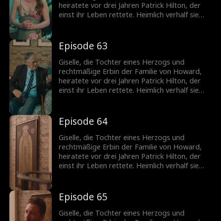
sehr er sie braucht, und setzt alles daran, sie
heiratete vor drei Jahren Patrick Hilton, der
zurückzugewinnen.
einst ihr Leben rettete. Heimlich verhalf sie
seiner Firma zum Durchbruch, doch die
ständigen Schikanen seiner Mutter und die
verletzenden Kommentare von Becky trieben
Episode 63
die schwangere Giselle in die Verzweiflung. Sie
fordert die Scheidung. Patrick jedoch liebt nur
Giselle, die Tochter eines Herzogs und
Giselle. Nach der Trennung erkennt er, wie
rechtmäßige Erbin der Familie von Howard,
sehr er sie braucht, und setzt alles daran, sie
heiratete vor drei Jahren Patrick Hilton, der
zurückzugewinnen.
einst ihr Leben rettete. Heimlich verhalf sie
seiner Firma zum Durchbruch, doch die
ständigen Schikanen seiner Mutter und die
verletzenden Kommentare von Becky trieben
Episode 64
die schwangere Giselle in die Verzweiflung. Sie
fordert die Scheidung. Patrick jedoch liebt nur
Giselle, die Tochter eines Herzogs und
Giselle. Nach der Trennung erkennt er, wie
rechtmäßige Erbin der Familie von Howard,
sehr er sie braucht, und setzt alles daran, sie
heiratete vor drei Jahren Patrick Hilton, der
zurückzugewinnen.
einst ihr Leben rettete. Heimlich verhalf sie
seiner Firma zum Durchbruch, doch die
ständigen Schikanen seiner Mutter und die
verletzenden Kommentare von Becky trieben
Episode 65
die schwangere Giselle in die Verzweiflung. Sie
fordert die Scheidung. Patrick jedoch liebt nur
Giselle, die Tochter eines Herzogs und