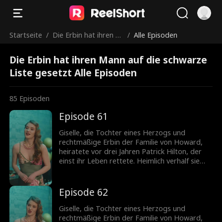
Startseite
/
Die Erbin hat ihren M
/
Alle Episoden
ann auf die schwarze
Die Erbin hat ihren Mann auf die schwarze
Liste gesetzt
Liste gesetzt Alle Episoden
85
Episoden
Episode 61
Giselle, die Tochter eines Herzogs und
rechtmäßige Erbin der Familie von Howard,
heiratete vor drei Jahren Patrick Hilton, der
einst ihr Leben rettete. Heimlich verhalf sie
seiner Firma zum Durchbruch, doch die
ständigen Schikanen seiner Mutter und die
verletzenden Kommentare von Becky trieben
Episode 62
die schwangere Giselle in die Verzweiflung. Sie
fordert die Scheidung. Patrick jedoch liebt nur
Giselle, die Tochter eines Herzogs und
Giselle. Nach der Trennung erkennt er, wie
rechtmäßige Erbin der Familie von Howard,