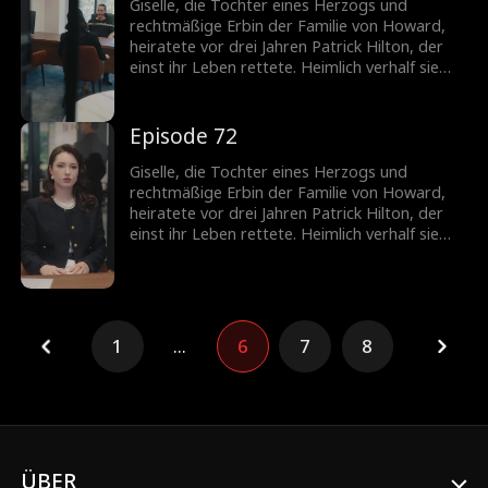
fordert die Scheidung. Patrick jedoch liebt nur
Giselle, die Tochter eines Herzogs und
Giselle. Nach der Trennung erkennt er, wie
rechtmäßige Erbin der Familie von Howard,
sehr er sie braucht, und setzt alles daran, sie
heiratete vor drei Jahren Patrick Hilton, der
zurückzugewinnen.
einst ihr Leben rettete. Heimlich verhalf sie
seiner Firma zum Durchbruch, doch die
ständigen Schikanen seiner Mutter und die
verletzenden Kommentare von Becky trieben
Episode 72
die schwangere Giselle in die Verzweiflung. Sie
fordert die Scheidung. Patrick jedoch liebt nur
Giselle, die Tochter eines Herzogs und
Giselle. Nach der Trennung erkennt er, wie
rechtmäßige Erbin der Familie von Howard,
sehr er sie braucht, und setzt alles daran, sie
heiratete vor drei Jahren Patrick Hilton, der
zurückzugewinnen.
einst ihr Leben rettete. Heimlich verhalf sie
seiner Firma zum Durchbruch, doch die
ständigen Schikanen seiner Mutter und die
verletzenden Kommentare von Becky trieben
die schwangere Giselle in die Verzweiflung. Sie
fordert die Scheidung. Patrick jedoch liebt nur
1
...
6
7
8
Giselle. Nach der Trennung erkennt er, wie
sehr er sie braucht, und setzt alles daran, sie
zurückzugewinnen.
ÜBER