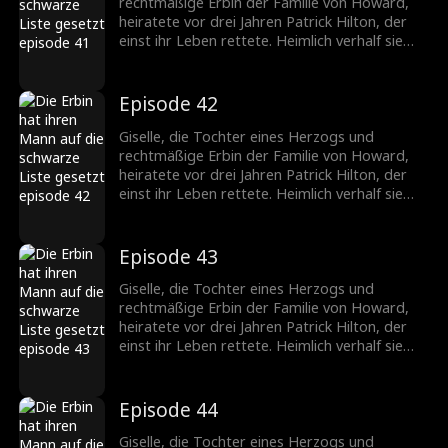
Giselle. Nach der Trennung erkennt er, wie
rechtmäßige Erbin der Familie von Howard,
sehr er sie braucht, und setzt alles daran, sie
heiratete vor drei Jahren Patrick Hilton, der
zurückzugewinnen.
einst ihr Leben rettete. Heimlich verhalf sie
seiner Firma zum Durchbruch, doch die
ständigen Schikanen seiner Mutter und die
verletzenden Kommentare von Becky trieben
Episode 42
die schwangere Giselle in die Verzweiflung. Sie
fordert die Scheidung. Patrick jedoch liebt nur
Giselle, die Tochter eines Herzogs und
Giselle. Nach der Trennung erkennt er, wie
rechtmäßige Erbin der Familie von Howard,
sehr er sie braucht, und setzt alles daran, sie
heiratete vor drei Jahren Patrick Hilton, der
zurückzugewinnen.
einst ihr Leben rettete. Heimlich verhalf sie
seiner Firma zum Durchbruch, doch die
ständigen Schikanen seiner Mutter und die
verletzenden Kommentare von Becky trieben
Episode 43
die schwangere Giselle in die Verzweiflung. Sie
fordert die Scheidung. Patrick jedoch liebt nur
Giselle, die Tochter eines Herzogs und
Giselle. Nach der Trennung erkennt er, wie
rechtmäßige Erbin der Familie von Howard,
sehr er sie braucht, und setzt alles daran, sie
heiratete vor drei Jahren Patrick Hilton, der
zurückzugewinnen.
einst ihr Leben rettete. Heimlich verhalf sie
seiner Firma zum Durchbruch, doch die
ständigen Schikanen seiner Mutter und die
verletzenden Kommentare von Becky trieben
Episode 44
die schwangere Giselle in die Verzweiflung. Sie
fordert die Scheidung. Patrick jedoch liebt nur
Giselle, die Tochter eines Herzogs und