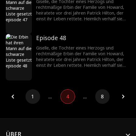
fordert die Scheidung. Patrick jedoch liebt nur
Giselle, die Tochter eines Herzogs und
Giselle. Nach der Trennung erkennt er, wie
rechtmäßige Erbin der Familie von Howard,
sehr er sie braucht, und setzt alles daran, sie
heiratete vor drei Jahren Patrick Hilton, der
zurückzugewinnen.
einst ihr Leben rettete. Heimlich verhalf sie
seiner Firma zum Durchbruch, doch die
ständigen Schikanen seiner Mutter und die
verletzenden Kommentare von Becky trieben
Episode 48
die schwangere Giselle in die Verzweiflung. Sie
fordert die Scheidung. Patrick jedoch liebt nur
Giselle, die Tochter eines Herzogs und
Giselle. Nach der Trennung erkennt er, wie
rechtmäßige Erbin der Familie von Howard,
sehr er sie braucht, und setzt alles daran, sie
heiratete vor drei Jahren Patrick Hilton, der
zurückzugewinnen.
einst ihr Leben rettete. Heimlich verhalf sie
seiner Firma zum Durchbruch, doch die
ständigen Schikanen seiner Mutter und die
verletzenden Kommentare von Becky trieben
die schwangere Giselle in die Verzweiflung. Sie
fordert die Scheidung. Patrick jedoch liebt nur
1
...
4
...
8
Giselle. Nach der Trennung erkennt er, wie
sehr er sie braucht, und setzt alles daran, sie
zurückzugewinnen.
ÜBER