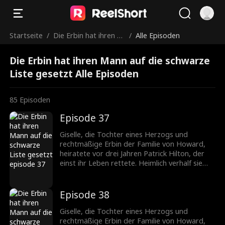
Startseite
/
Die Erbin hat ihren M
/
Alle Episoden
ann auf die schwarze
Die Erbin hat ihren Mann auf die schwarze
Liste gesetzt
Liste gesetzt Alle Episoden
85
Episoden
Episode 37
Giselle, die Tochter eines Herzogs und
rechtmäßige Erbin der Familie von Howard,
heiratete vor drei Jahren Patrick Hilton, der
einst ihr Leben rettete. Heimlich verhalf sie
seiner Firma zum Durchbruch, doch die
ständigen Schikanen seiner Mutter und die
verletzenden Kommentare von Becky trieben
Episode 38
die schwangere Giselle in die Verzweiflung. Sie
fordert die Scheidung. Patrick jedoch liebt nur
Giselle, die Tochter eines Herzogs und
Giselle. Nach der Trennung erkennt er, wie
rechtmäßige Erbin der Familie von Howard,