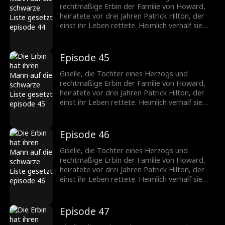
Giselle. Nach der Trennung erkennt er, wie
rechtmäßige Erbin der Familie von Howard,
sehr er sie braucht, und setzt alles daran, sie
heiratete vor drei Jahren Patrick Hilton, der
zurückzugewinnen.
einst ihr Leben rettete. Heimlich verhalf sie
seiner Firma zum Durchbruch, doch die
ständigen Schikanen seiner Mutter und die
verletzenden Kommentare von Becky trieben
Episode 45
die schwangere Giselle in die Verzweiflung. Sie
fordert die Scheidung. Patrick jedoch liebt nur
Giselle, die Tochter eines Herzogs und
Giselle. Nach der Trennung erkennt er, wie
rechtmäßige Erbin der Familie von Howard,
sehr er sie braucht, und setzt alles daran, sie
heiratete vor drei Jahren Patrick Hilton, der
zurückzugewinnen.
einst ihr Leben rettete. Heimlich verhalf sie
seiner Firma zum Durchbruch, doch die
ständigen Schikanen seiner Mutter und die
verletzenden Kommentare von Becky trieben
Episode 46
die schwangere Giselle in die Verzweiflung. Sie
fordert die Scheidung. Patrick jedoch liebt nur
Giselle, die Tochter eines Herzogs und
Giselle. Nach der Trennung erkennt er, wie
rechtmäßige Erbin der Familie von Howard,
sehr er sie braucht, und setzt alles daran, sie
heiratete vor drei Jahren Patrick Hilton, der
zurückzugewinnen.
einst ihr Leben rettete. Heimlich verhalf sie
seiner Firma zum Durchbruch, doch die
ständigen Schikanen seiner Mutter und die
verletzenden Kommentare von Becky trieben
Episode 47
die schwangere Giselle in die Verzweiflung. Sie