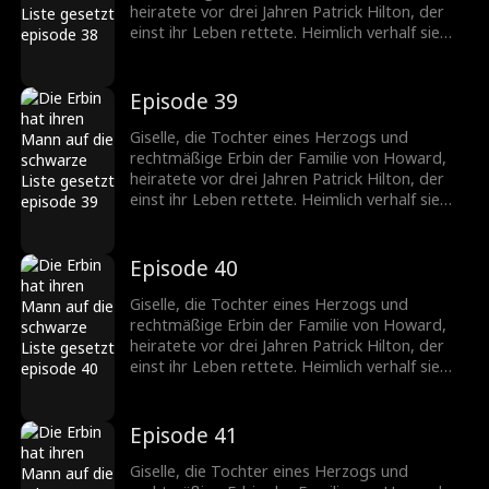
sehr er sie braucht, und setzt alles daran, sie
heiratete vor drei Jahren Patrick Hilton, der
zurückzugewinnen.
einst ihr Leben rettete. Heimlich verhalf sie
seiner Firma zum Durchbruch, doch die
ständigen Schikanen seiner Mutter und die
verletzenden Kommentare von Becky trieben
Episode 39
die schwangere Giselle in die Verzweiflung. Sie
fordert die Scheidung. Patrick jedoch liebt nur
Giselle, die Tochter eines Herzogs und
Giselle. Nach der Trennung erkennt er, wie
rechtmäßige Erbin der Familie von Howard,
sehr er sie braucht, und setzt alles daran, sie
heiratete vor drei Jahren Patrick Hilton, der
zurückzugewinnen.
einst ihr Leben rettete. Heimlich verhalf sie
seiner Firma zum Durchbruch, doch die
ständigen Schikanen seiner Mutter und die
verletzenden Kommentare von Becky trieben
Episode 40
die schwangere Giselle in die Verzweiflung. Sie
fordert die Scheidung. Patrick jedoch liebt nur
Giselle, die Tochter eines Herzogs und
Giselle. Nach der Trennung erkennt er, wie
rechtmäßige Erbin der Familie von Howard,
sehr er sie braucht, und setzt alles daran, sie
heiratete vor drei Jahren Patrick Hilton, der
zurückzugewinnen.
einst ihr Leben rettete. Heimlich verhalf sie
seiner Firma zum Durchbruch, doch die
ständigen Schikanen seiner Mutter und die
verletzenden Kommentare von Becky trieben
Episode 41
die schwangere Giselle in die Verzweiflung. Sie
fordert die Scheidung. Patrick jedoch liebt nur
Giselle, die Tochter eines Herzogs und