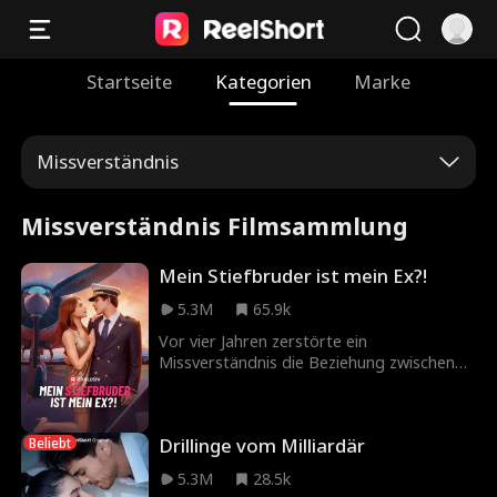
Startseite
Kategorien
Marke
Missverständnis
Missverständnis Filmsammlung
Mein Stiefbruder ist mein Ex?!
5.3M
65.9k
Vor vier Jahren zerstörte ein
Missverständnis die Beziehung zwischen
Hannah Hart und Dean Dumont. Hannah
schwor sich, Dean nie wieder zu sehen...
bis ihr Vater plötzlich Deans Mutter
Drillinge vom Milliardär
Beliebt
heiratete. Jetzt sind Dean und Hannah
Stiefgeschwister... aber keiner von beiden
5.3M
28.5k
weiß es!