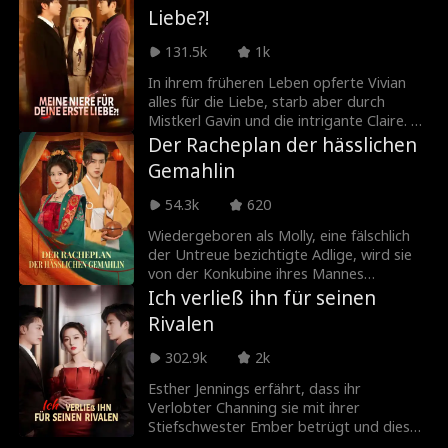
Liebe?!
heiratet spontan ihren Erzfeind und lässt
ihren Ex voller Reue zurück.
131.5k
1k
In ihrem früheren Leben opferte Vivian
alles für die Liebe, starb aber durch
Mistkerl Gavin und die intrigante Claire. An
ihrem Hochzeitstag wiedergeboren,
Der Racheplan der hässlichen
vereitelt sie Gavins Plan, ihr Vermögen zu
Gemahlin
stehlen, und offenbart sich als Chefin der
Cloud Group. Gavin tobt, doch der von
54.3k
620
ihm beleidigte Ian entpuppt sich als
überaus mächtig. Vivian und Ian
Wiedergeboren als Molly, eine fälschlich
verbünden sich, schlagen ihre Feinde in
der Untreue bezichtigte Adlige, wird sie
die Flucht und finden zueinander.
von der Konkubine ihres Mannes
vergiftet. Als jedoch eine moderne
Ich verließ ihn für seinen
Wissenschaftlerin in Mollys Körper
Rivalen
erwacht, ändert sich alles. Mit
Wissenschaft und Rachedurst plant Molly,
302.9k
2k
die Kontrolle zurückzugewinnen, sich vom
kalten Prinzen Yale scheiden zu lassen und
Esther Jennings erfährt, dass ihr
ihre Verräter büßen zu lassen. Mit dem
Verlobter Channing sie mit ihrer
Kaiserpaar auf ihrer Seite greift sie nach
Stiefschwester Ember betrügt und diese
der Macht und stürzt Yale und seine
schwanger ist. Aus Rache heiratet die