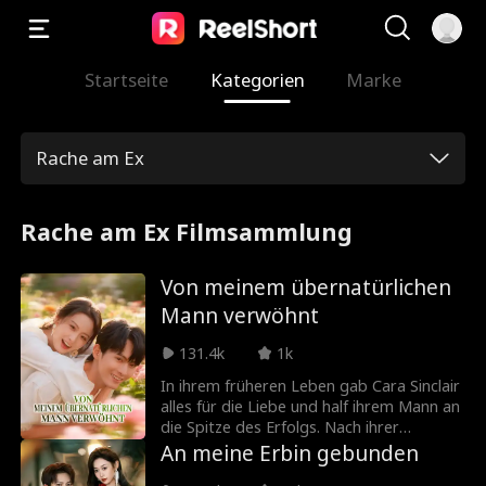
Startseite
Kategorien
Marke
Rache am Ex
Rache am Ex Filmsammlung
Von meinem übernatürlichen
Mann verwöhnt
131.4k
1k
In ihrem früheren Leben gab Cara Sinclair
alles für die Liebe und half ihrem Mann an
die Spitze des Erfolgs. Nach ihrer
Wiedergeburt verlässt er sie jedoch für
An meine Erbin gebunden
ihre Stiefschwester. Cara nimmt