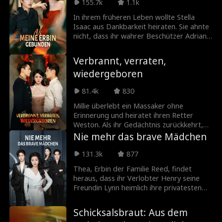
kurzerhand Joe, einen als Bettler
155.7k
1.1k
getarnten Mann, zum Ehemann.
In ihrem früheren Leben wollte Stella
Überraschenderweise kann Joe einfach
Isaac aus Dankbarkeit heiraten. Sie ahnte
alles: Er kocht, putzt und wärmt sie in der
nicht, dass ihr wahrer Beschützer Adrian
Nacht. Zusammen beginnen sie ein
nach einem Unfall sein Gedächtnis
herrliches Eheleben.
verloren hatte und sie heimlich als
Verbrannt, verraten,
Bodyguard bewachte. Erst kurz vor ihrem
wiedergeboren
Tod durchschaute Stella das skrupellose
Spiel von Isaac und ihrer Stiefschwester
81.4k
830
Ivy. Sie starb voller Groll, doch das
Schicksal schenkt ihr eine zweite Chance ...
Millie überlebt ein Massaker ohne
Erinnerung und heiratet ihren Retter
Weston. Als ihr Gedächtnis zurückkehrt,
wird klar: Die Ehe sollte nur die
Nie mehr das brave Mädchen
Verbrechen vertuschen, die Weston an
ihrer Familie verübt hat. Sie flieht zu
131.3k
877
Commander Julian, der sie seit Jahren
Thea, Erbin der Familie Reed, findet
liebt. Gemeinsam holen sie sich ihr Leben
heraus, dass ihr Verlobter Henry seine
zurück und üben Rache.
Freundin Lynn heimlich ihre privatesten
Momente belauschen lässt. Henry wirft
ihr vor, überzureagieren. Auf Druck seiner
Schicksalsbraut: Aus dem
Eltern gibt Thea ihm eine letzte Chance.