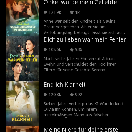
Onkel wurde mein Geliebter
Doch Henry und seine Clique demütigen
sie weiter. Als er erfährt, dass Thea
121.9k
1k
heimlich den mächtigsten Mann der Stadt
geheiratet hat, und erkennt, dass er nur
Anne war seit der Kindheit als Gavins
eine Spielfigur der Grants ist, ist er am
Braut vorgesehen. Als er sie am
Boden zerstört.
Verlobungstag betrügt, lässt sie sich auf
einen One-Night-Stand mit Robert ein
Dich zu lieben war mein Fehler
und wird drei Jahre lang seine heimliche
Geliebte. Sie ahnt nicht, dass Robert
108.6k
936
eigentlich Gavins Onkel Arman ist. Auch
Nach sechs Jahren Ehe verrät Adrian
war es Arman, der sie vor Jahren rettete,
Evelyn und verschuldet den Tod ihrer
und nicht Gavin. Am Ende finden Anne und
Eltern für seine Geliebte Serena.
Arman ihr gemeinsames Glück.
Zusammen mit Mitopfer Nathan übt
Evelyn Rache: Serena gesteht live, Adrians
Endlich Klarheit
Firma stürzt. Er fleht um Vergebung,
doch Evelyn wählt lächelnd eine neue
120.8k
992
Liebe.
Sieben Jahre verbirgt das KI-Wunderkind
Olivia ihr Können, um ihrem
mittelmäßigen Mann aus falscher
Dankbarkeit zu helfen. Als er seine
Geliebte samt Kind ins Haus holt, ist das
Meine Niere für deine erste
Maß voll. Olivia lässt sich scheiden,