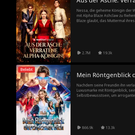
Aus der Asche: Verr
zurückzuholen, was ihm gehört.
Nessa, die geheime Königin der Wö
mit Alpha Blaze Ashclaw zu fliehe
Blaze glaubt, das Muttermal ihre
betrogen hat. Er macht sie und das
in Lebensgefahr schwebt, kann Bl
vielleicht ist es da schon zu spät.
2.7M
19.3k
Beliebt
Mein Röntgenblick 
Nachdem seine Freundin ihn verlas
Luxusmarke mit Röntgenblick, sein
Selbstbewusstsein, um arrogante,
zu Fall zu bringen – und erobert 
Mädchens seiner Schule.
866.9k
13.3k