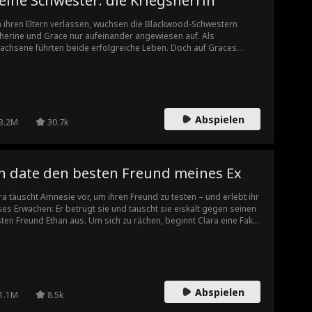
ine Schwester: die Kriegsherrin
 ihren Eltern verlassen, wuchsen die Blackwood-Schwestern
herine und Grace nur aufeinander angewiesen auf. Als
achsene führten beide erfolgreiche Leben. Doch auf Graces
lobungsfeier taucht Catherine direkt von einem Undercover-
satz auf – noch als Hausmeisterin verkleidet – und wird zur
lscheibe von Spott durch Graces Schwiegerfamilie und ehemalige
ssenkameraden. Als ihre Schwester von ihrem Verlobten verraten
 gedemütigt wird, enthüllt Catherine ihre wahre Identität als
Abspielen
egsherrin und lässt alle bitter bereuen, die Schwestern
3.2M
30.7k
erschätzt zu haben.
ch date den besten Freund meines Ex
ra täuscht Amnesie vor, um ihren Freund zu testen – und erlebt ihr
es Erwachen: Er betrügt sie und tauscht sie eiskalt gegen seinen
ten Freund Ethan aus. Um sich zu rächen, beginnt Clara eine Fake-
iehung mit Ethan, nur um ihren Ex vor Eifersucht in den Wahnsinn
treiben. Doch was passiert, wenn Ethans gespielte Küsse plötzlich
l zu echt werden?
Abspielen
1.1M
8.5k