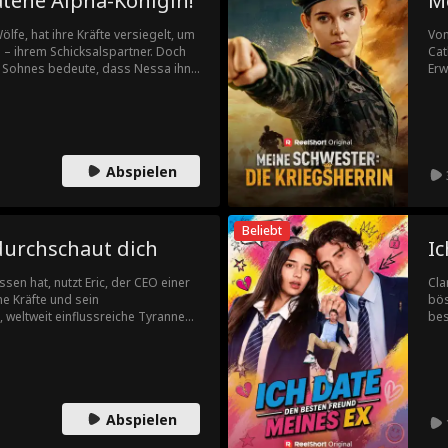
atene Alpha-Königin!
Me
lfe, hat ihre Kräfte versiegelt, um
Von
n – ihrem Schicksalspartner. Doch
Cat
s Sohnes bedeute, dass Nessa ihn
Erw
 Kind zu Sklaven. Erst als ihr Sohn
Ver
aze die Wahrheit sehen. Aber
Ein
Zie
Kla
und
Abspielen
Kri
unt
Beliebt
durchschaut dich
I
sen hat, nutzt Eric, der CEO einer
Cla
e Kräfte und sein
bös
 weltweit einflussreiche Tyrannen
bes
dabei das Herz des beliebtesten
Bez
zu 
vie
Abspielen