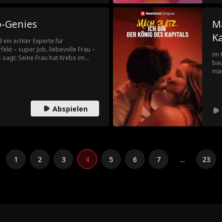
p-Genies
Ma
Ka
d ein echter Experte für
ekt – super Job, liebevolle Frau –
im 
 sagt: Seine Frau hat Krebs im
bau
m sie zu retten. Doch dann merkt er:
mäc
 sie gehalten hat. Er beschließt, sein
ver
er ist bereit zu beweisen, dass
hei
chen kann.
mac
hat
Abspielen
sie
Bli
Isa
her
bes
1
2
3
4
5
6
7
...
23