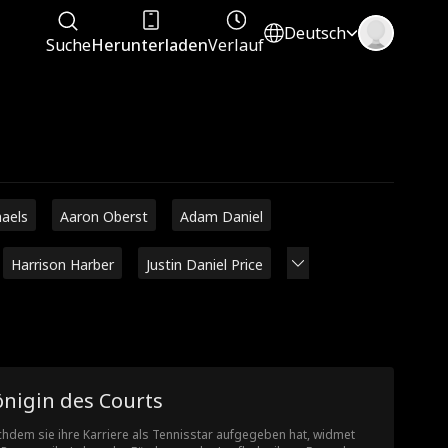
Deutsch
Suche
Herunterladen
Verlauf
haels
Aaron Oberst
Adam Daniel
Harrison Harber
Justin Daniel Price
önigin des Courts
hdem sie ihre Karriere als Tennisstar aufgegeben hat, widmet