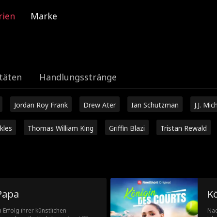
rien
Marke
täten
Handlungsstränge
Jordan Roy Frank
Drew Ater
Ian Schutzman
J.J. Mic
kles
Thomas William King
Griffin Blazi
Tristan Rewald
Papa
K
Erfolg ihrer künstlichen
Nac