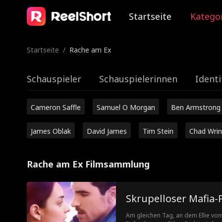
Startseite
Katego
Startseite
/
Rache am Ex
Schauspieler
Schauspielerinnen
Identi
Cameron Saffle
Samuel O Morgan
Ben Armstrong
James Oblak
David James
Tim Stein
Chad Wrin
Rache am Ex Filmsammlung
Skrupelloser Mafia-
Am gleichen Tag, an dem Ellie vom 