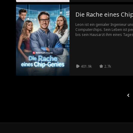
Die Rache eines Chi
Leon ist ein genialer Ingenieur un
Computerchips. Sein Leben ist perf
bis sein Hausarzt ihm eines Tages
vierten Stadium. Leon tut alles, u
Seine Frau ist nicht die, für die er
komplettes Leben zu ändern. Und 
sein Talent die Tech-Welt beherrs
401.9k
2.7k