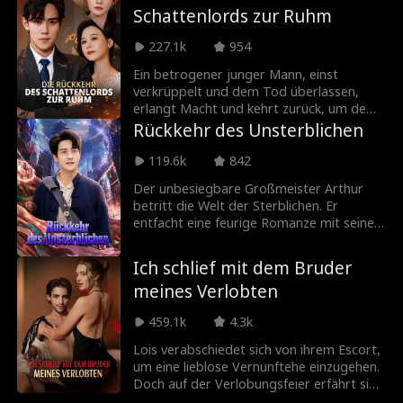
getroffen hatte!
Schattenlords zur Ruhm
227.1k
954
Ein betrogener junger Mann, einst
verkrüppelt und dem Tod überlassen,
erlangt Macht und kehrt zurück, um dem
Mädchen zu danken, das ihn gerettet hat.
Rückkehr des Unsterblichen
Von ihrer Familie fälschlicherweise für
einen Verbrecher gehalten, entdeckt er
119.6k
842
bald, dass es eigentlich ihre Cousine war,
Der unbesiegbare Großmeister Arthur
die ihn damals rettete, und macht ihr
betritt die Welt der Sterblichen. Er
stattdessen einen Heiratsantrag.
entfacht eine feurige Romanze mit seiner
Jugendliebe und verzaubert eine
Kampfkunstgöttin sowie eine reiche Erbin.
Ich schlief mit dem Bruder
In Meridians brutalem Machtkampf
meines Verlobten
schaltet Arthur gnadenlos jeden Rivalen
aus, um den Thron an der Spitze zu
459.1k
4.3k
besteigen.
Lois verabschiedet sich von ihrem Escort,
um eine lieblose Vernunftehe einzugehen.
Doch auf der Verlobungsfeier erfährt sie:
Er ist der jüngere Bruder ihres Verlobten