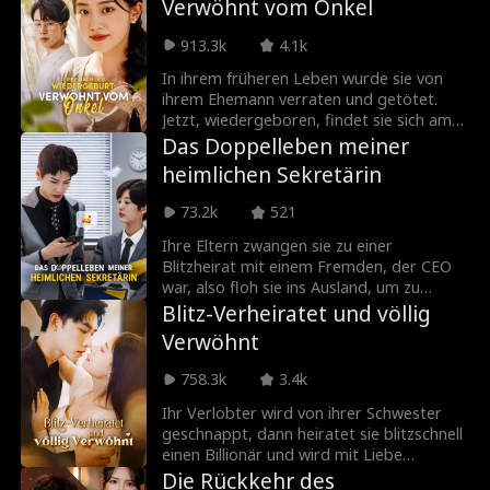
Verwöhnt vom Onkel
Berührung. Plötzliche Stille. 'Macht ein
Bad fertig. Heißes Wasser. Alles voller
913.3k
4.1k
Rosenblätter. Und dieser Schönling?' Sie
zeigte auf den Erben. 'Bringt ihn mir.'
In ihrem früheren Leben wurde sie von
ihrem Ehemann verraten und getötet.
Jetzt, wiedergeboren, findet sie sich am
Tag ihrer ersten Familienbegegnung
Das Doppelleben meiner
wieder. Diesmal trifft sie eine mutige
heimlichen Sekretärin
Entscheidung – sie verlässt ihren
zukünftigen Ehemann und wählt
73.2k
521
stattdessen seinen mächtigen,
rätselhaften Onkel. Trotz Gerüchten über
Ihre Eltern zwangen sie zu einer
seine angeblichen Mängel blüht ihre
Blitzheirat mit einem Fremden, der CEO
Verbindung schnell auf und führt zu einem
war, also floh sie ins Ausland, um zu
Leben voller unerwarteter
entkommen. Nach ihrer Rückkehr
Blitz-Verheiratet und völlig
Überraschungen, einschließlich Drillinge!
verkleidete sie sich als Mann, um das
Verwöhnt
Nörgeln ihrer Mutter zu vermeiden, und
wurde die persönliche Assistentin des
758.3k
3.4k
Bruders ihrer Freundin. Dann entdeckte
sie, dass ihr Chef der Mann war, mit dem
Ihr Verlobter wird von ihrer Schwester
sie in der ersten Nacht nach ihrer
geschnappt, dann heiratet sie blitzschnell
Rückkehr eine Affäre hatte – und er war
einen Billionär und wird mit Liebe
auch ihr Blitz-Ehemann, den sie nie
überschüttet!
Die Rückkehr des