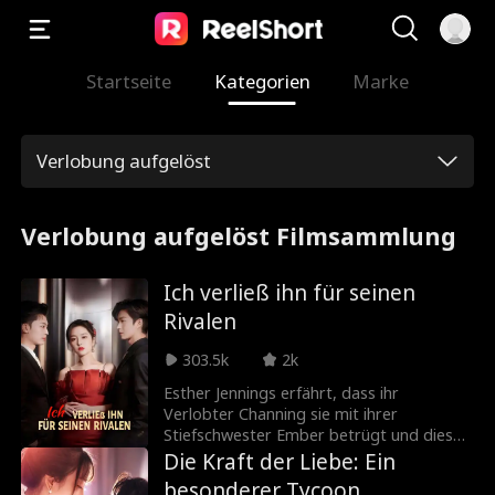
Startseite
Kategorien
Marke
Verlobung aufgelöst
Verlobung aufgelöst Filmsammlung
Ich verließ ihn für seinen
Rivalen
303.5k
2k
Esther Jennings erfährt, dass ihr
Verlobter Channing sie mit ihrer
Stiefschwester Ember betrügt und diese
schwanger ist. Aus Rache heiratet die
Die Kraft der Liebe: Ein
tieftraurige Esther den skrupellosen Carl
besonderer Tycoon