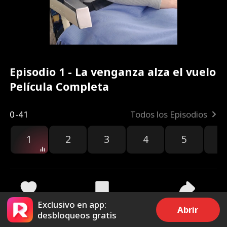
Episodio 1 - La venganza alza el vuelo
Película Completa
0-41
Todos los Episodios
1
2
3
4
5
6
r
Exclusivo en app:
60.7k
2.7M
Compartir
Abrir
desbloqueos gratis