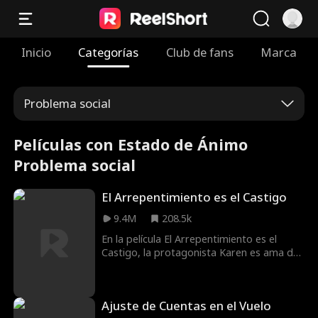
Inicio
Categorías
Club de fans
Marca
Problema social
Películas con Estado de Ánimo
Problema social
El Arrepentimiento es el Castigo
9.4M
208.5k
En la película El Arrepentimiento es el
Castigo, la protagonista Karen es ama de
casa, su esposo Tom es un abogado rico.
Mientras Karen está fuera, su casa se
incendia y su hija de cinco años, Anna, cae
Ajuste de Cuentas en el Vuelo
y muere. La buena samaritana Merry va