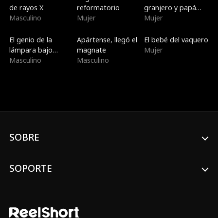
de rayos X
reformatorio
granjero y papá
Masculino
Mujer
soltero
Mujer
Doblado
Tendencias
Doblado
El genio de la
Apártense, llegó el
El bebé del vaquero
lámpara bajo
magnate
Mujer
contrato
Masculino
Masculino
SOBRE
SOPORTE