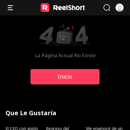
La Página Actual No Existe
Inicio
Que Le Gustaría
Doblado
Doblado
Nuevo
El CEO con visión
Regreso del
Me enamoré de un