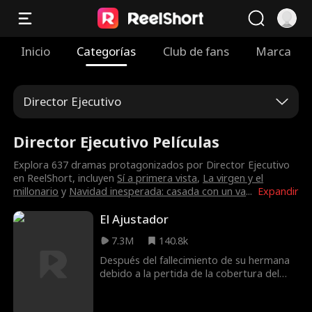
Inicio
Categorías
Club de fans
Marca
Director Ejecutivo
Director Ejecutivo Películas
Explora 637 dramas protagonizados por Director Ejecutivo
en ReelShort, incluyen
Sí a primera vista
,
La virgen y el
millonario
y
Navidad inesperada: casada con un va
...
Expandir
El Ajustador
7.3M
140.8k
Después del fallecimiento de su hermana
debido a la pertida de la cobertura del
seguro médico, Matteo Leone, un hombre
destrozado, toma la justicia por sus