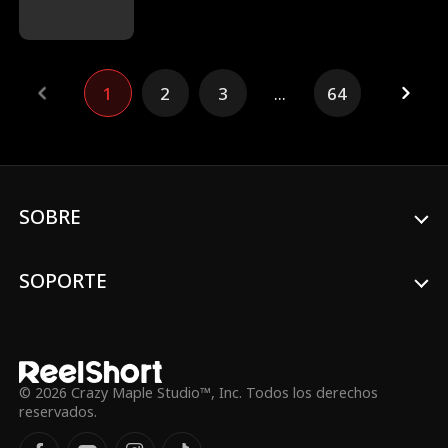
hace una promesa. Meses después,
William la encuentra en la fiesta de
compromiso de su sobrino Jason, solo
para descubrir que ella es la prometida de
1
2
3
...
64
Jason. Aunque oculta sus sentimientos,
William le regala una reliquia familiar.
Cuando Jason la traiciona, Alaina rompe su
compromiso. Con el avance del Alzheimer
de su abuela y un deseo de boda sin
cumplir, Alaina le pide a William que se
case con ella en un contrato de 1 año.
SOBRE
William ve esto como su oportunidad para
ganarse su corazón y, mientras la
protege, Alaina también se empieza a
SOPORTE
enamorar de él.
© 2026 Crazy Maple Studio™, Inc. Todos los derechos
reservados.