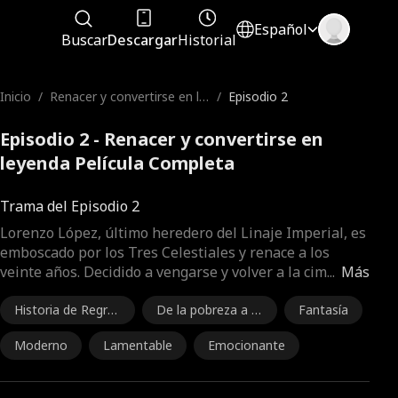
Español
Buscar
Descargar
Historial
Inicio
/
Renacer y convertirse en le
/
Episodio 2
yenda
Episodio 2 - Renacer y convertirse en
leyenda Película Completa
Trama del Episodio 2
Lorenzo López, último heredero del Linaje Imperial, es
emboscado por los Tres Celestiales y renace a los
veinte años. Decidido a vengarse y volver a la cim
...
Más
Historia de Regres
De la pobreza a la
Fantasía
o
riqueza
Moderno
Lamentable
Emocionante