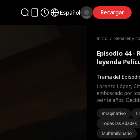
Recargar
Español
Inicio
/
Renacer y co
yenda
Episodio 44 - 
leyenda Pelíc
Trama del Episodi
Lorenzo López, últ
emboscado por los 
veinte años. Decid
Imaginativo
C
Todas las edades
Multimillonario