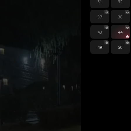
31
32
37
38
43
44
49
50