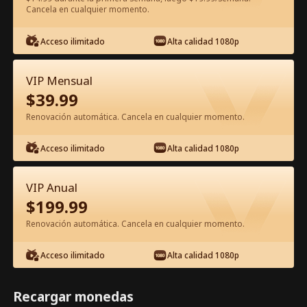
Cancela en cualquier momento.
Ver gratis en la app
Acceso ilimitado
Alta calidad 1080p
VIP Mensual
$
39.99
Renovación automática. Cancela en cualquier momento.
Acceso ilimitado
Alta calidad 1080p
Episodio 48 - El Amor Está Contigo
Película Completa
VIP Anual
$
199.99
1-50
51-68
Todos los Episodios
Renovación automática. Cancela en cualquier momento.
45
46
47
48
49
50
Acceso ilimitado
Alta calidad 1080p
Recargar monedas