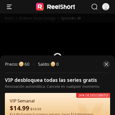
Inicio
/
El Amor Está Contigo
/
Episodio 48
Precio
:
60
Saldo
:
0
VIP desbloquea todas las series gratis
Es un episodio de pago.
Renovación automática. Cancela en cualquier momento.
Desbloquéalo para verlo.
26% DE DESCUENTO
VIP Semanal
$
14.99
60
Desbloquear ahora
$
19.99
$14.99 durante la primera semana, luego $19.99/semana.