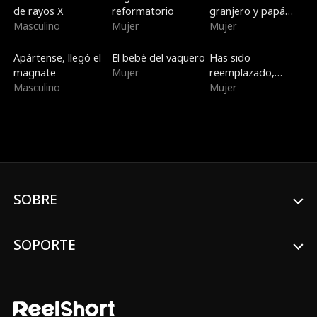
de rayos X
reformatorio
granjero y papá
Masculino
Mujer
soltero
Mujer
Tendencias
Doblado
Nuevo
Apártense, llegó el
El bebé del vaquero
Has sido
magnate
Mujer
reemplazado,
Masculino
primer amor
Mujer
SOBRE
SOPORTE