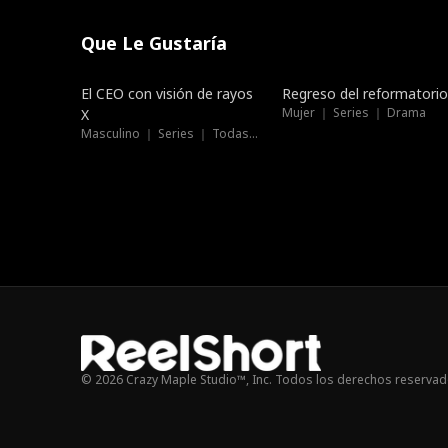
Que Le Gustaría
Doblado
Doblado
El CEO con visión de rayos
Regreso del reformatorio
Mujer ｜ Series ｜ Drama
X
Masculino ｜ Series ｜ Todas las edades
© 2026 Crazy Maple Studio™, Inc. Todos los derechos reservad