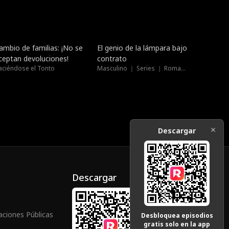
Doblado
Doblado
ambio de familias: ¡No se
El genio de la lámpara bajo
ceptan devoluciones!
contrato
aciéndose el Tonto
Masculino ｜ Series ｜ Romance
Descargar
Descargar
aciones Públicas
Desbloquea episodios
gratis solo en la app