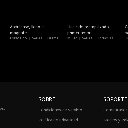
Tendencias
Nuevo
Apártense, llegó el
Has sido reemplazado,
C
magnate
primer amor
a
Masculino ｜ Series ｜ Drama
Mujer ｜ Series ｜ Todas las edades
H
SOBRE
SOPORTE
os.
Condiciones de Servicio
Comentarios
Política de Privacidad
Medios y Rel