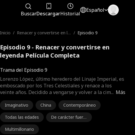
Español
Buscar
Descargar
Historial
Inicio
/
Renacer y convertirse en le
/
Episodio 9
yenda
Episodio 9 - Renacer y convertirse en
leyenda Película Completa
Trama del Episodio 9
Lorenzo López, último heredero del Linaje Imperial, es
emboscado por los Tres Celestiales y renace a los
veinte años. Decidido a vengarse y volver a la cim
...
Más
Imaginativo
China
Contemporáneo
Todas las edades
De carácter fuert
e
Multimillonario