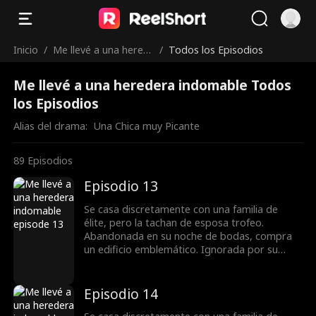
Inicio
/
Me llevé a una hered
/
Todos los Episodios
era indomable
Me llevé a una heredera indomable Todos
los Episodios
Alias del drama:  
Una Chica muy Picante
89
Episodios
Episodio 13
Se casa discretamente con una familia de
élite, pero la tachan de esposa trofeo.
Abandonada en su noche de bodas, compra
un edificio emblemático. Ignorada por su
esposo, toma el control en una crisis y
destapa una conspiración. Con un chasquido,
domina la junta y la pista de carreras. Al
Episodio 14
revelarse secretos, todos ven que no es una