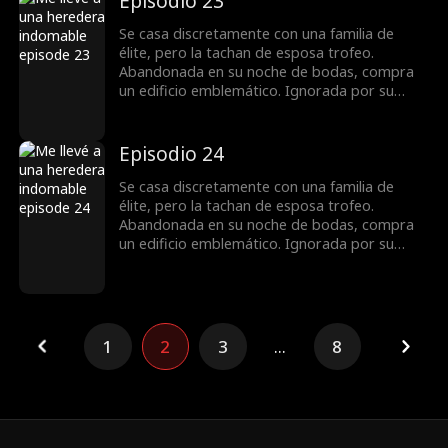
Episodio 23
revelarse secretos, todos ven que no es una
cazafortunas, sino una reina que busca
Se casa discretamente con una familia de
venganza.
élite, pero la tachan de esposa trofeo.
Abandonada en su noche de bodas, compra
un edificio emblemático. Ignorada por su
esposo, toma el control en una crisis y
destapa una conspiración. Con un chasquido,
domina la junta y la pista de carreras. Al
Episodio 24
revelarse secretos, todos ven que no es una
cazafortunas, sino una reina que busca
Se casa discretamente con una familia de
venganza.
élite, pero la tachan de esposa trofeo.
Abandonada en su noche de bodas, compra
un edificio emblemático. Ignorada por su
esposo, toma el control en una crisis y
destapa una conspiración. Con un chasquido,
domina la junta y la pista de carreras. Al
revelarse secretos, todos ven que no es una
cazafortunas, sino una reina que busca
1
2
3
...
8
venganza.