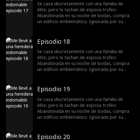
cazafortunas, sino una reina que busca
Se casa discretamente con una familia de
venganza.
élite, pero la tachan de esposa trofeo.
Abandonada en su noche de bodas, compra
un edificio emblemático. Ignorada por su
esposo, toma el control en una crisis y
destapa una conspiración. Con un chasquido,
domina la junta y la pista de carreras. Al
Episodio 18
revelarse secretos, todos ven que no es una
cazafortunas, sino una reina que busca
Se casa discretamente con una familia de
venganza.
élite, pero la tachan de esposa trofeo.
Abandonada en su noche de bodas, compra
un edificio emblemático. Ignorada por su
esposo, toma el control en una crisis y
destapa una conspiración. Con un chasquido,
domina la junta y la pista de carreras. Al
Episodio 19
revelarse secretos, todos ven que no es una
cazafortunas, sino una reina que busca
Se casa discretamente con una familia de
venganza.
élite, pero la tachan de esposa trofeo.
Abandonada en su noche de bodas, compra
un edificio emblemático. Ignorada por su
esposo, toma el control en una crisis y
destapa una conspiración. Con un chasquido,
domina la junta y la pista de carreras. Al
Episodio 20