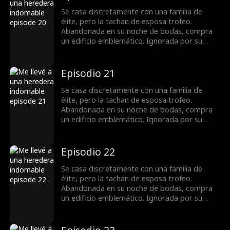
revelarse secretos, todos ven que no es una
cazafortunas, sino una reina que busca
Se casa discretamente con una familia de
venganza.
élite, pero la tachan de esposa trofeo.
Abandonada en su noche de bodas, compra
un edificio emblemático. Ignorada por su
esposo, toma el control en una crisis y
destapa una conspiración. Con un chasquido,
domina la junta y la pista de carreras. Al
Episodio 21
revelarse secretos, todos ven que no es una
cazafortunas, sino una reina que busca
Se casa discretamente con una familia de
venganza.
élite, pero la tachan de esposa trofeo.
Abandonada en su noche de bodas, compra
un edificio emblemático. Ignorada por su
esposo, toma el control en una crisis y
destapa una conspiración. Con un chasquido,
domina la junta y la pista de carreras. Al
Episodio 22
revelarse secretos, todos ven que no es una
cazafortunas, sino una reina que busca
Se casa discretamente con una familia de
venganza.
élite, pero la tachan de esposa trofeo.
Abandonada en su noche de bodas, compra
un edificio emblemático. Ignorada por su
esposo, toma el control en una crisis y
destapa una conspiración. Con un chasquido,
domina la junta y la pista de carreras. Al