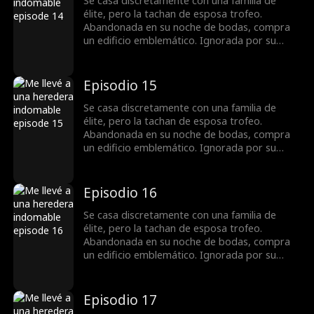
cazafortunas, sino una reina que busca
Se casa discretamente con una familia de
venganza.
élite, pero la tachan de esposa trofeo.
Abandonada en su noche de bodas, compra
un edificio emblemático. Ignorada por su
esposo, toma el control en una crisis y
destapa una conspiración. Con un chasquido,
domina la junta y la pista de carreras. Al
Episodio 15
revelarse secretos, todos ven que no es una
cazafortunas, sino una reina que busca
Se casa discretamente con una familia de
venganza.
élite, pero la tachan de esposa trofeo.
Abandonada en su noche de bodas, compra
un edificio emblemático. Ignorada por su
esposo, toma el control en una crisis y
destapa una conspiración. Con un chasquido,
domina la junta y la pista de carreras. Al
Episodio 16
revelarse secretos, todos ven que no es una
cazafortunas, sino una reina que busca
Se casa discretamente con una familia de
venganza.
élite, pero la tachan de esposa trofeo.
Abandonada en su noche de bodas, compra
un edificio emblemático. Ignorada por su
esposo, toma el control en una crisis y
destapa una conspiración. Con un chasquido,
domina la junta y la pista de carreras. Al
Episodio 17
revelarse secretos, todos ven que no es una