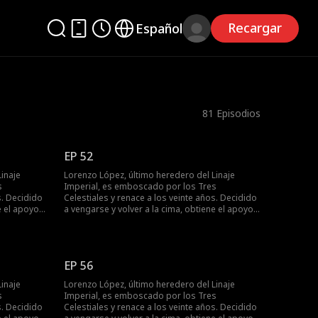
Recargar
Español
81
Episodios
EP 52
inaje
Lorenzo López, último heredero del Linaje
s
Imperial, es emboscado por los Tres
s. Decidido
Celestiales y renace a los veinte años. Decidido
e el apoyo
a vengarse y volver a la cima, obtiene el apoyo
restrella
de la familia Vega y conoce a la superestrella
s lo
Bella Ruiz. Mientras castiga a quienes lo
 Samantha
despreciaron y humilla a su exnovia Samantha
la familia
Salazar. Lorenzo resuelve la crisis de la familia
EP 56
ano y se
Vega, derrota al gran maestro Valeriano y se
convierte en una figura destacada.
inaje
Lorenzo López, último heredero del Linaje
s
Imperial, es emboscado por los Tres
s. Decidido
Celestiales y renace a los veinte años. Decidido