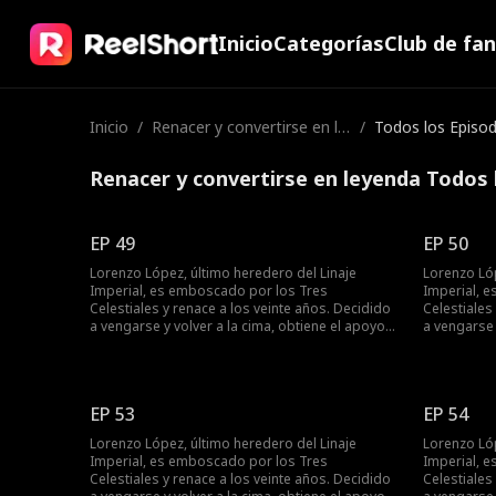
Inicio
Categorías
Club de fa
Inicio
/
Renacer y convertirse en le
/
Todos los Episod
yenda
Renacer y convertirse en leyenda Todos 
EP 49
EP 50
Lorenzo López, último heredero del Linaje
Lorenzo Lóp
Imperial, es emboscado por los Tres
Imperial, 
Celestiales y renace a los veinte años. Decidido
Celestiales
a vengarse y volver a la cima, obtiene el apoyo
a vengarse 
de la familia Vega y conoce a la superestrella
de la famil
Bella Ruiz. Mientras castiga a quienes lo
Bella Ruiz.
despreciaron y humilla a su exnovia Samantha
despreciar
Salazar. Lorenzo resuelve la crisis de la familia
Salazar. Lor
EP 53
EP 54
Vega, derrota al gran maestro Valeriano y se
Vega, derro
convierte en una figura destacada.
convierte e
Lorenzo López, último heredero del Linaje
Lorenzo Lóp
Imperial, es emboscado por los Tres
Imperial, 
Celestiales y renace a los veinte años. Decidido
Celestiales