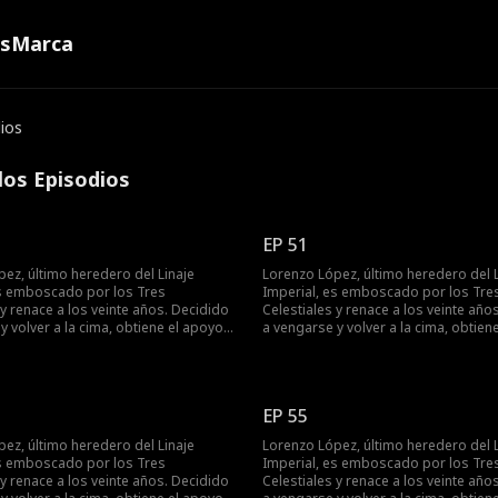
ns
Marca
ios
los Episodios
EP 51
ez, último heredero del Linaje
Lorenzo López, último heredero del L
es emboscado por los Tres
Imperial, es emboscado por los Tre
 y renace a los veinte años. Decidido
Celestiales y renace a los veinte año
y volver a la cima, obtiene el apoyo
a vengarse y volver a la cima, obtien
ia Vega y conoce a la superestrella
de la familia Vega y conoce a la supe
 Mientras castiga a quienes lo
Bella Ruiz. Mientras castiga a quiene
on y humilla a su exnovia Samantha
despreciaron y humilla a su exnovia
enzo resuelve la crisis de la familia
Salazar. Lorenzo resuelve la crisis de 
EP 55
ta al gran maestro Valeriano y se
Vega, derrota al gran maestro Valeri
n una figura destacada.
convierte en una figura destacada.
ez, último heredero del Linaje
Lorenzo López, último heredero del L
es emboscado por los Tres
Imperial, es emboscado por los Tre
 y renace a los veinte años. Decidido
Celestiales y renace a los veinte año