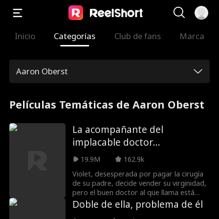
Inicio
Categorías
Club de fans
Marca
Aaron Oberst
Películas Temáticas de Aaron Oberst
La acompañante del
implacable doctor
multimillonario
19.9M
162.9k
Violet, desesperada por pagar la cirugía
de su padre, decide vender su virginidad,
pero el buen doctor al que llama está
decidido a sacarla del abismo. Sin
Doble de ella, problema de él
embargo, mientras comparten una noche