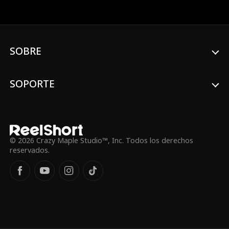
Para reclamar la herencia de su mamá,
Chloe se casa de forma impulsiva con Leo
sin ser consciente de que, en realidad, es
un CEO billonario. A medida que pasa el
tiempo, Leo empieza a enamorarse de
SOBRE
Chloe hasta quedar completamente
dedicado a ella.
SOPORTE
© 2026 Crazy Maple Studio™, Inc. Todos los derechos
reservados.