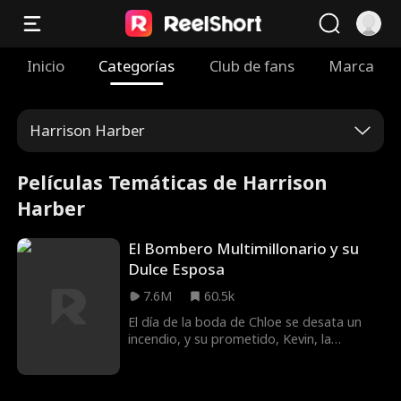
Inicio
Categorías
Club de fans
Marca
Harrison Harber
Películas Temáticas de Harrison
Harber
El Bombero Multimillonario y su
Dulce Esposa
7.6M
60.5k
El día de la boda de Chloe se desata un
incendio, y su prometido, Kevin, la
abandona para salvar a su hermanastra,
Rachel, dejando a Chloe en peligro. Leo se
precipita hacia las llamas para rescatarla.