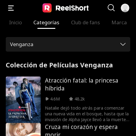
Inicio
Categorías
Club de fans
Marca
Venganza
Colección de Películas Venganza
Atracción fatal: la princesa
híbrida
4.6M
48.2k
Natalie dejó todo atrás para comenzar
una nueva vida en el bosque, hasta que la
invasión de Alpha Jayce llevó a la muerte
de ambos padres. Al regresar, Natalie se
Cruza mi corazón y espera
entera de que este nuevo alfa no es a
morir