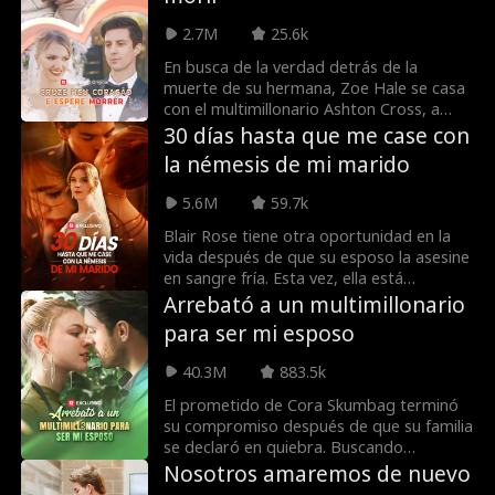
quien parecía, y todo lo que ella sabía de
sí misma ha sido una mentira. ¿Puede
2.7M
25.6k
confiar en este extraño extraño cuando
ni siquiera puede confiar en sí misma?
En busca de la verdad detrás de la
muerte de su hermana, Zoe Hale se casa
con el multimillonario Ashton Cross, a
quien sospecha que es la asesina. Sin
30 días hasta que me case con
embargo, a medida que lo conoce mejor,
la némesis de mi marido
descubre la verdad más retorcida y el
amor más poderoso de lo que podría
5.6M
59.7k
haber imaginado.
Blair Rose tiene otra oportunidad en la
vida después de que su esposo la asesine
en sangre fría. Esta vez, ella está
dispuesta a enseñarle una lección. Lo
Arrebató a un multimillonario
único que se perdió en su planificación
para ser mi esposo
meticulosa es enamorarse de Nathan
Forbes, el alto y guapo heredero de
40.3M
883.5k
playboy de la familia Forbes. ¿Es este
otro error o su segunda oportunidad de
El prometido de Cora Skumbag terminó
amor?
su compromiso después de que su familia
se declaró en quiebra. Buscando
consuelo, ella fue a un bar y se acostó
Nosotros amaremos de nuevo
con el hombre más rico de la ciudad, ¡que