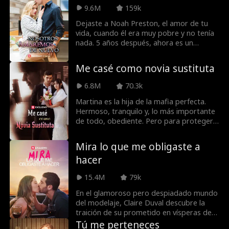
también resulta ser el tío del cabro!
9.6M
159k
Dejaste a Noah Preston, el amor de tu
vida, cuando él era muy pobre y no tenía
nada. 5 años después, ahora es un
multimillonario que busca adquirir su
empresa y hacer que su vida sea un
Me casé como novia sustituta
infierno. ¿Le dirás la verdad sobre por
qué realmente lo dejaste, o es
6.8M
70.3k
demasiado tarde para una segunda
oportunidad de amor?
Martina es la hija de la mafia perfecta.
Hermoso, tranquilo y, lo más importante
de todo, obediente. Pero para proteger
al que más ama más, irá en contra de las
órdenes de su padre y llevará el lugar de
Mira lo que me obligaste a
su hermana como novia a la mafia más
hacer
mortal y notoria de todas ... el carnicero.
15.4M
79k
En el glamoroso pero despiadado mundo
del modelaje, Claire Duval descubre la
traición de su prometido en vísperas de
su boda. Al asociarse con el magnate
Tú me perteneces