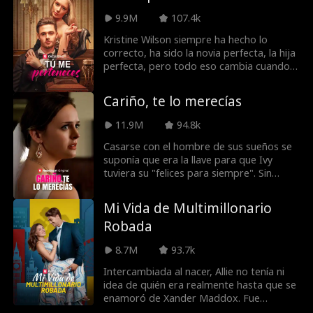
Christian Cross para un matrimonio de
conveniencia, se embarca en un viaje para
9.9M
107.4k
recuperar su vida y su carrera,
Kristine Wilson siempre ha hecho lo
navegando por el amor, el engaño y el
correcto, ha sido la novia perfecta, la hija
deseo de justicia en el contexto de la
perfecta, pero todo eso cambia cuando
industria de la moda de alto riesgo.
conoce a Henry Lockwood. Después de
pasar años siendo abusada por su familia
Cariño, te lo merecías
y engañada por su prometido, ¡está harta
y acabada! Para vengarse de quienes la
11.9M
94.8k
hicieron daño, Kristine toma una decisión
audaz. ella seduce a Henry, el TÍO de su
Casarse con el hombre de sus sueños se
prometido infiel y el heredero aparente
suponía que era la llave para que Ivy
de la fortuna de la familia Lockwood...
tuviera su "felices para siempre". Sin
embargo, fue el comienzo de un
interminable ciclo de desdicha y dolor.
Mi Vida de Multimillonario
Pero, cuando su esposo cruza la línea, Ivy
Robada
revela que no es una ama de casa
cualquiera: es una heredera
8.7M
93.7k
multimillonaria y quiere venganza.
Intercambiada al nacer, Allie no tenía ni
idea de quién era realmente hasta que se
enamoró de Xander Maddox. Fue
entonces cuando recibió los resultados