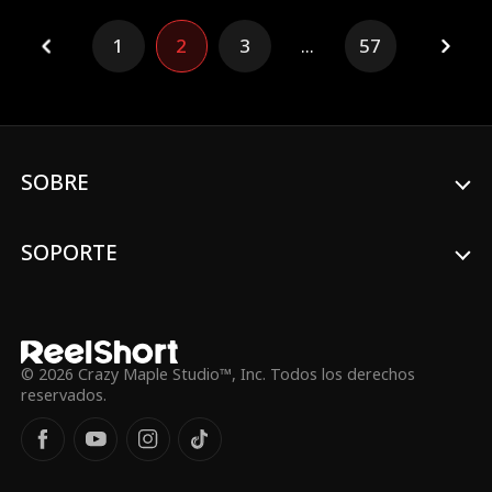
de su prueba de ADN.Ahora, está dividida
entre decirle a Xander quién es realmente
1
2
3
...
57
su padre y arriesgarse a perderlo o
seguirle ocultando la verdad al hombre
que ama.
SOBRE
SOPORTE
© 2026 Crazy Maple Studio™, Inc. Todos los derechos
reservados.