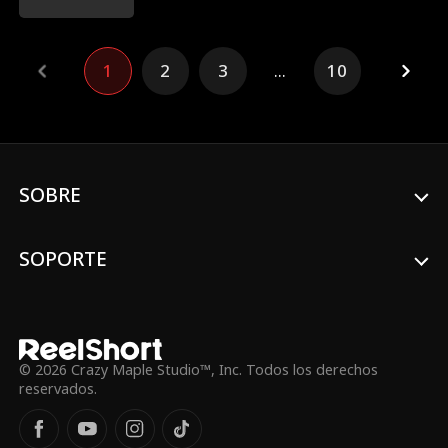
tenía prisionero y sus cuñadas lo
despreciaban por débil. Pero esa noche,
tras la posesión, el dócil prometido se
convirtió en una fiera indomable.
1
2
3
...
10
SOBRE
SOPORTE
© 2026 Crazy Maple Studio™, Inc. Todos los derechos
reservados.