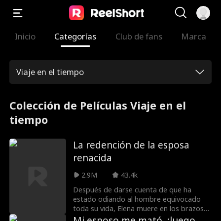
Inicio
Categorías
Club de fans
Marca
Viaje en el tiempo
Colección de Películas Viaje en el
tiempo
La redención de la esposa
renacida
2.9M
43.4k
Después de darse cuenta de que ha
estado odiando al hombre equivocado
toda su vida, Elena muere en los brazos
de su esposo Marcus. Por azares del
Mi esposo me mató, ¡luego