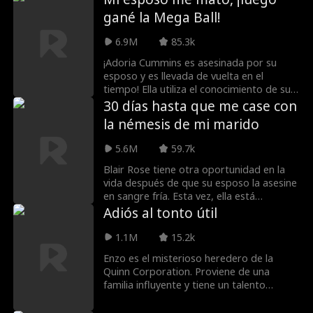
destino, Elena es devuelta en el tiempo.
gané la Mega Ball!
No es demasiado tarde, aún tiene tiempo
para cambiarlo todo. En esta vida, no
6.9M
85.3k
odiará a su esposo... lo protegerá a toda
costa.
¡Adoria Cummins es asesinada por su
esposo y es llevada de vuelta en el
tiempo! Ella utiliza el conocimiento de su
vida anterior para vengarse de todos
30 días hasta que me case con
aquellos que le hicieron daño,
la némesis de mi marido
¡empezando por ganar la Mega bola!
Luego aparece Elijah Snyder, un abogado
5.6M
59.7k
que parece tener su mejor interés en
mente, pero hay algo en él... que parece
Blair Rose tiene otra oportunidad en la
demasiado familiar.
vida después de que su esposo la asesine
en sangre fría. Esta vez, ella está
dispuesta a enseñarle una lección. Lo
Adiós al tonto útil
único que se perdió en su planificación
meticulosa es enamorarse de Nathan
1.1M
15.2k
Forbes, el alto y guapo heredero de
Enzo es el misterioso heredero de la
playboy de la familia Forbes. ¿Es este
Quinn Corporation. Proviene de una
otro error o su segunda oportunidad de
familia influyente y tiene un talento
amor?
extraordinario para el fútbol. Está
enamorado de la hija del chofer de su