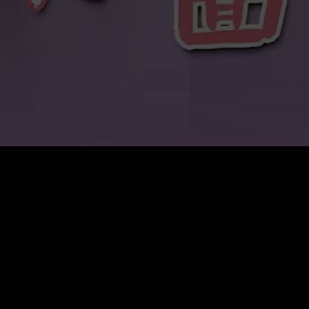
VIP Annuel
$
199.99
Renouvellement auto. Annulation à tout moment.