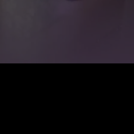
Coût
:
60
Solde
:
0
VIP : déverrouillez toutes les séries gratuitement
Renouvellement automatique. Annulation à tout moment.
VIP Hebdo
$
19.99
Renouvellement auto. Annulation à tout moment.