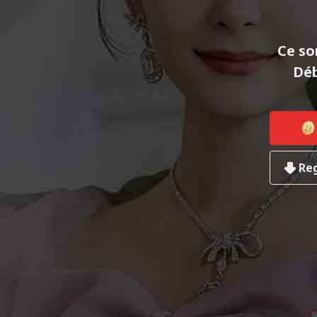
Ce so
Déb
Reg