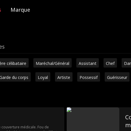
s
Marque
es
ère célibataire
Maréchal/Général
Assistant
Chef
Dan
Garde du corps
Loyal
Artiste
Possessif
Guérisseur
C
m
 couverture médicale. Fou de