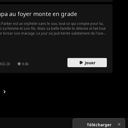
apa au foyer monte en grade
k Parker est un orphelin sans le sou, tout ce qui compte pour lui,
st sa femme et son fils. Mais sa belle-famille le déteste et fait tout
r briser son mariage. Le jour où Jack hérite subitement de l'une
 plus grandes fortunes mondiales, sa vie bascule. Il lui faut
ormais prouver qu'il est devenu milliardaire avant que ses
ux-parents ne réussissent à détruire son mariage, lui arracher
 enfant, ou pire encore...
Jouer
802.2k
8.8k
Télécharger