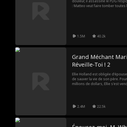
douleur, il assassine le PDG resp
: Matteo veut faire tomber toute
exploitent les plus faibles. Traqué 
pour révéler la vérité au grand jour
tous ceux que le système a aband
vient de commencer.
1.5M
40.2k
Grand Méchant Mari, 
Réveille-Toi ! 2
Ellie Holland est obligée d'épouse
de sauver la vie de son père. Po
millions de dollars, Ellie s'est ven
promesse de donner naissance à un 
problème… Wayne Lyons est dans
2.4M
22.5k