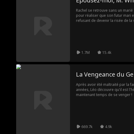
Épousez-moi, M. Wh
Rachel se retrouve sans un marié
pour réaliser que son futur mari e
refusant de devenir la risée de la 
mariage, il y a juste une petite ch
nouveau marié!
1.7M
15.4k
La Vengeance du G
Après avoir été maltraité par la 
années, Léo découvre qu'il est l'hé
maintenant temps de se venger !
669.7k
4.9k