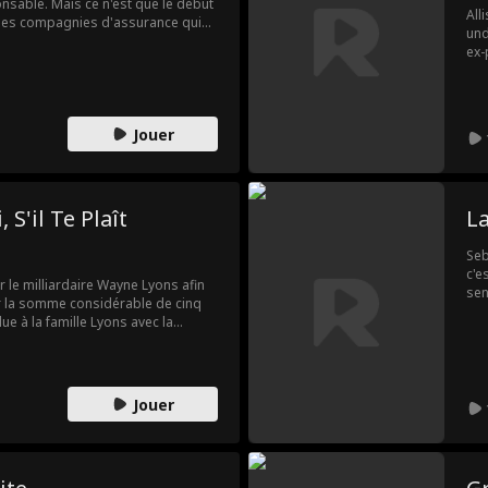
onsable. Mais ce n'est que le début
All
s les compagnies d'assurance qui
und
par la police, il laisse des indices
ex-
. Bientôt, il devient le héros de
mai
onnés. Une guerre silencieuse
du 
Age
?
Jouer
S'il Te Plaît
La
Seb
c'e
r le milliardaire Wayne Lyons afin
sen
ur la somme considérable de cinq
le 
due à la famille Lyons avec la
pas
héritier. Il n'y a qu'un
est
 le coma !
?!
Jouer