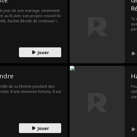
ite
Gr
Ré
 le jour de son mariage, seulement
st au lit avec son propre cousin! En
Tu 
ville, Rachel décide de continuer le
que
ose qu'elle doit faire… trouver un
pèr
ven
a j
Jouer
endre
Ha
famille de sa femme pendant des
Pou
ritier d'une immense fortune. Il est
obl
sœu
lai
fin
tom
acc
ell
Jouer
lui 