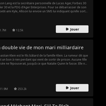
ison Lang est la secrétaire personnelle de Lucas Ager, Forbes 30
er 30 et la PDG d'Ager Enterprises. Pour se débarrasser de son
petit-ami Kyle, Allison lui envoie un SMS lui indiquant qu'elle sort
ntenant avec Lucas Ager, mais que se passe-t-il lorsqu'un coup
sort se produit et que toute l'entreprise voit son SMS ?! Lucas
r la licenciera-t-il… ou les secrets de leur passé seront-ils révélés
Jouer
1.7M
12.5k
 double vie de mon mari milliardaire
astian Klein est le fils bâtard de la famille Klein. La rumeur dit que
st un bon à rien perdant qui vient de sortir de prison. Aucune fille
sée ne l’épouserait, jusqu’à ce que Natalie Quinn le fasse. Elle ne
sait pas... elle a en fait épousé un milliardaire secret ! Que se
sera-t-il lorsqu'elle découvrira la vérité ? La meilleure question
... pourquoi Sebastian Klein cache-t-il son identité en premier lieu
Jouer
11.9M
253.2k