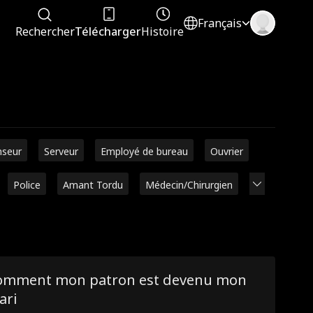
Français
Rechercher
Télécharger
Histoire
seur
Serveur
Employé de bureau
Ouvrier
Police
Amant Tordu
Médecin/Chirurgien
omment mon patron est devenu mon
ari