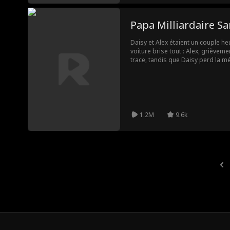
Papa Milliardaire Sa
Daisy et Alex étaient un couple he
voiture brise tout : Alex, grièveme
trace, tandis que Daisy perd la m
monde. Cinq ans plus tard, Daisy r
hasard, elle recroise Alex : il vit
souvient de rien. Émues, Daisy et 
elles. Cette famille reconstituée 
démasquer les manipulateurs qui 
les malentendus qui les ont éloig
1.2M
9.6k