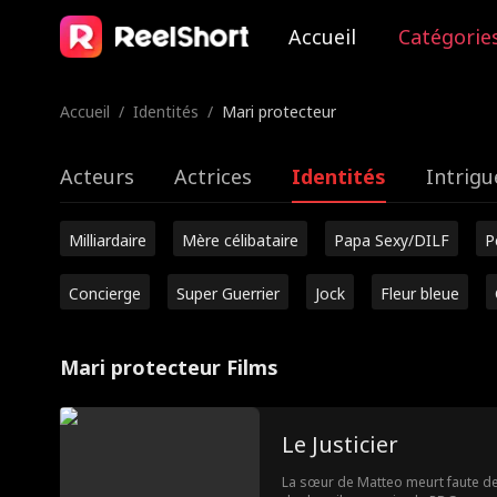
Accueil
Catégorie
Accueil
/
Identités
/
Mari protecteur
Acteurs
Actrices
Identités
Intrigu
Milliardaire
Mère célibataire
Papa Sexy/DILF
P
Concierge
Super Guerrier
Jock
Fleur bleue
Mari protecteur Films
Le Justicier
La sœur de Matteo meurt faute de