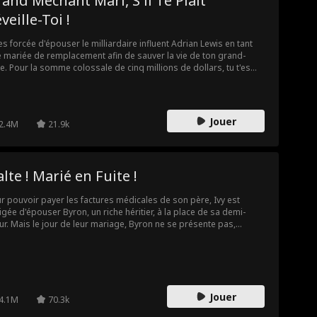
and Méchant Mari, S'il Te Plaît
veille-Toi !
es forcée d'épouser le milliardaire influent Adrian Lewis en tant
 mariée de remplacement afin de sauver la vie de ton grand-
e. Pour la somme colossale de cinq millions de dollars, tu t'es
due à la famille Lewis avec la promesse de donner un héritier. Il y
uste un hic... Adrian Lewis est dans le coma !
Jouer
2.4M
21.9k
lte ! Marié en Fuite !
r pouvoir payer les factures médicales de son père, Ivy est
igée d'épouser Byron, un riche héritier, à la place de sa demi-
r. Mais le jour de leur mariage, Byron ne se présente pas,
ssant Ivy humiliée devant toute sa famille et ses amis. Après s'être
alement mariés, ils se fixent trois règles et s'engagent à ne pas
ber amoureux l'un de l'autre. Byron finit par dire à Ivy que cet
ord est ridicule car il est déja amoureux d'elle. Il lui demande si
e l'aime en retour. Ivy éprouvera-t-elle les mêmes sentiments que
Jouer
?
4.1M
70.3k