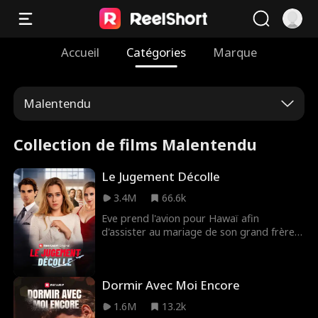
Accueil
Catégories
Marque
Malentendu
Collection de films Malentendu
Le Jugement Décolle
3.4M
66.6k
Eve prend l'avion pour Hawaï afin
d'assister au mariage de son grand frère.
Comme elle a une jambe dans le plâtre,
elle réserve un siège extra-large. Une
femme odieuse et son fils mal élevé
Dormir Avec Moi Encore
exigent qu'Eve échange de place avec eux.
À cause de turbulences, l'enfant trébuche,
1.6M
13.2k
sa mère exige que l'avion fasse demi-tour