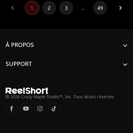
d'honneur. Alors que leurs sentiments non
1
2
3
...
49
résolus refont surface, Emma décide de
faire semblant de sortir avec Liam le
temps d'un week-end pour que son ex la
laisse tranquille.
À PROPOS
SUPPORT
© 2026 Crazy Maple Studio™, Inc. Tous droits réservés.