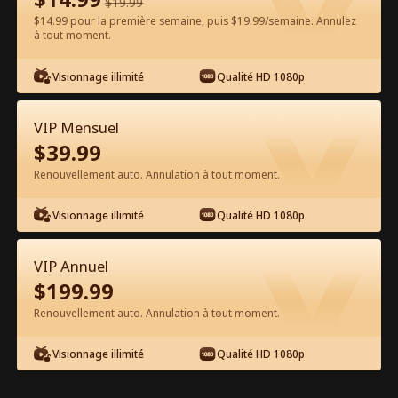
$
19.99
$14.99 pour la première semaine, puis $19.99/semaine. Annulez
Regarder gratuitement sur l'App
à tout moment.
Visionnage illimité
Qualité HD 1080p
VIP Mensuel
$
39.99
Renouvellement auto. Annulation à tout moment.
Épisode 25 - La Vierge et le
Visionnage illimité
Qualité HD 1080p
milliardaire Film complet
VIP Annuel
1-50
51-76
Tous les épisodes
$
199.99
Renouvellement auto. Annulation à tout moment.
25
26
27
28
29
3
Visionnage illimité
Qualité HD 1080p