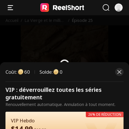
Accueil
/
La Vierge et le milliar
/
Épisode 25
daire
Coût
:
60
Solde
:
0
VIP : déverrouillez toutes les séries
Ce sont des épisodes payants.
gratuitement
Débloquez pour regarder.
Renouvellement automatique. Annulation à tout moment.
26% DE RÉDUCTION
VIP Hebdo
60
Débloquer maintenant
$
14.99