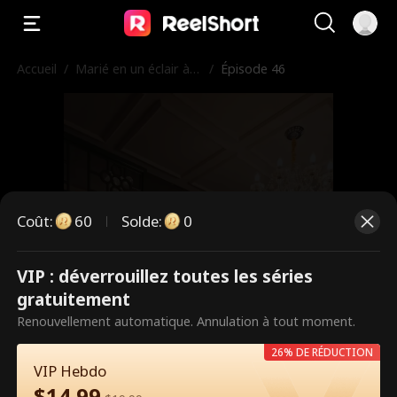
Accueil
/
Marié en un éclair à
/
Épisode 46
mon ex 8 ans après n
otre rupture
Coût
:
60
Solde
:
0
VIP : déverrouillez toutes les séries
Ce sont des épisodes payants.
gratuitement
Débloquez pour regarder.
Renouvellement automatique. Annulation à tout moment.
26% DE RÉDUCTION
VIP Hebdo
60
Débloquer maintenant
$
14.99