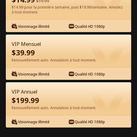
$
19.99
$14.99 pour la première semaine, puis $19.99/semaine. Annulez
à tout moment.
Regarder gratuitement sur l'App
Visionnage illimité
Qualité HD 1080p
VIP Mensuel
$
39.99
Renouvellement auto. Annulation à tout moment.
Visionnage illimité
Qualité HD 1080p
Épisode 46 - Marié en un éclair à mon
ex 8 ans après notre rupture Film
VIP Annuel
complet
$
199.99
1-50
51-63
Tous les épisodes
Renouvellement auto. Annulation à tout moment.
45
46
47
48
49
50
Visionnage illimité
Qualité HD 1080p