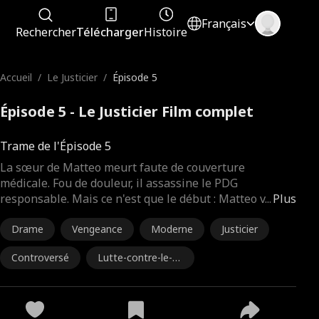
Français
Rechercher
Télécharger
Histoire
Accueil
/
Le Justicier
/
Épisode 5
Épisode 5 - Le Justicier Film complet
Trame de l'Épisode 5
La sœur de Matteo meurt faute de couverture
médicale. Fou de douleur, il assassine le PDG
responsable. Mais ce n'est que le début : Matteo v
...
Plus
Drame
Vengeance
Moderne
Justicier
Controversé
Lutte-contre-le-Sy
stème