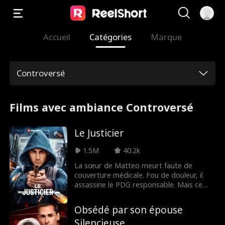
Accueil
Catégories
Marque
Controversé
Films avec ambiance Controversé
Le Justicier
1.5M
40.2k
La sœur de Matteo meurt faute de
couverture médicale. Fou de douleur, il
assassine le PDG responsable. Mais ce
n'est que le début : Matteo veut faire
tomber toutes les compagnies
Obsédé par son épouse
d'assurance qui exploitent les plus faibles.
Silencieuse
Traqué par la police, il laisse des indices