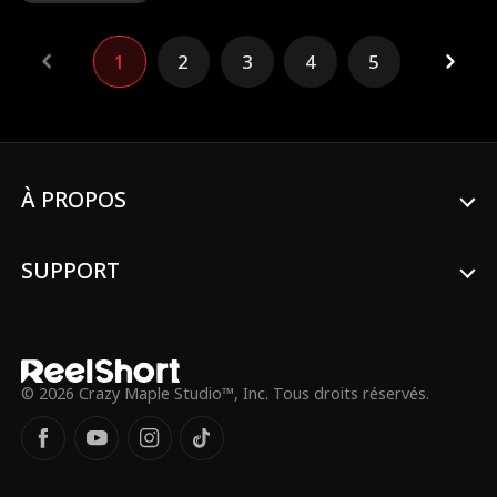
dépenser pour son "épouse" lui rapporte
dix fois la mise. Il découvre vite une faille :
toute femme mariée fait l'affaire. De sa
1
2
3
4
5
belle-mère à l'épouse de son rival, il les
couvre de cadeaux, amassant des millions
pour écraser ceux qui l'ont traité comme
un moins-que-rien.
À PROPOS
SUPPORT
© 2026 Crazy Maple Studio™, Inc. Tous droits réservés.