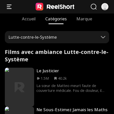
Accueil
Catégories
Marque
Lutte-contre-le-Système
Films avec ambiance Lutte-contre-le-
Système
Le Justicier
1.5M
40.2k
La sœur de Matteo meurt faute de
couverture médicale. Fou de douleur, il
assassine le PDG responsable. Mais ce
n'est que le début : Matteo veut faire
tomber toutes les compagnies
Ne Sous-Estimez Jamais les Maths
d'assurance qui exploitent les plus faibles.