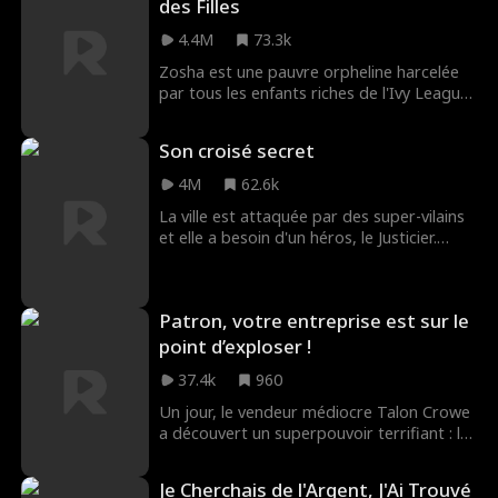
Traqué par la police, il laisse des indices
des Filles
pour révéler la vérité au grand jour.
4.4M
73.3k
Bientôt, il devient le héros de tous ceux
que le système a abandonnés. Une guerre
Zosha est une pauvre orpheline harcelée
silencieuse vient de commencer.
par tous les enfants riches de l'Ivy League
parce qu'elle travaille dans une ferme. Mais
Zosha est sur le point de les battre là où
Son croisé secret
ils s'y attendent le moins : en
mathématiques.
4M
62.6k
La ville est attaquée par des super-vilains
et elle a besoin d'un héros, le Justicier.
Lyndon cache son identité de héros pour
vivre une vie normale. Mais lorsque Nadia,
la ravissante fille du maire, demande son
Patron, votre entreprise est sur le
aide, Lyndon pourra-t-il déjouer les plans
de sa famille maléfique pour redevenir le
point d’exploser !
Justicier et sauver la vie de Nadia ?
37.4k
960
Un jour, le vendeur médiocre Talon Crowe
a découvert un superpouvoir terrifiant : la
capacité de voir des comptes à rebours
de mort au-dessus des têtes des gens,
Je Cherchais de l'Argent, J'Ai Trouvé
révélant l'heure exacte et la cause de leur