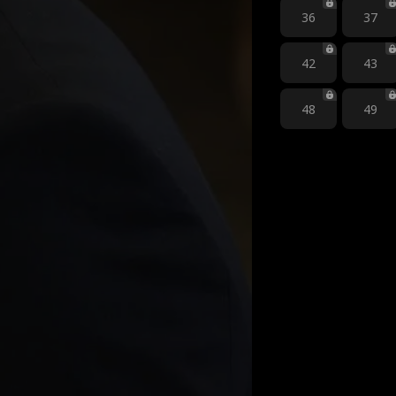
36
37
42
43
48
49