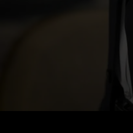
Coût
:
60
Solde
:
0