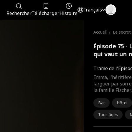
Français
Rechercher
Télécharger
Histoire
Accueil
/
Le secret
qui vaut u
rs
Épisode 75 -
qui vaut un m
complet
Trame de l'Épiso
Emma, l'héritière 
larguer par son e
la famille Fischer
Bar
Hôtel
Tous âges
M