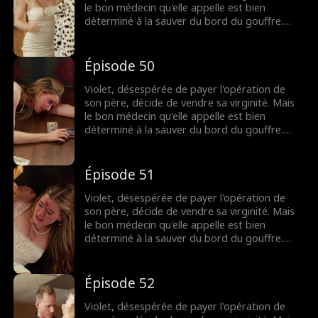
le bon médecin qu'elle appelle est bien
déterminé à la sauver du bord du gouffre.
Pourtant, après une nuit brûlante et
inoubliable, Dax se découvre accro à Violet,
même s'il pensait au départ qu'elle n'était
Épisode 50
qu'une chercheuse d'or. Lorsque leurs plus
sombres secrets éclatent au grand jour, leur
Violet, désespérée de payer l'opération de
lien fragile pourra-t-il survivre ?
son père, décide de vendre sa virginité. Mais
le bon médecin qu'elle appelle est bien
déterminé à la sauver du bord du gouffre.
Pourtant, après une nuit brûlante et
inoubliable, Dax se découvre accro à Violet,
même s'il pensait au départ qu'elle n'était
Épisode 51
qu'une chercheuse d'or. Lorsque leurs plus
sombres secrets éclatent au grand jour, leur
Violet, désespérée de payer l'opération de
lien fragile pourra-t-il survivre ?
son père, décide de vendre sa virginité. Mais
le bon médecin qu'elle appelle est bien
déterminé à la sauver du bord du gouffre.
Pourtant, après une nuit brûlante et
inoubliable, Dax se découvre accro à Violet,
même s'il pensait au départ qu'elle n'était
Épisode 52
qu'une chercheuse d'or. Lorsque leurs plus
sombres secrets éclatent au grand jour, leur
Violet, désespérée de payer l'opération de