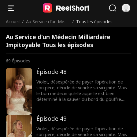
Accueil
/
Au Service d'un Méde
/
Tous les épisodes
cin Milliardaire Impit
Au Service d'un Médecin Milliardaire
oyable
Impitoyable Tous les épisodes
69
Épisodes
Épisode 48
Violet, désespérée de payer l'opération de
son père, décide de vendre sa virginité. Mais
le bon médecin qu'elle appelle est bien
déterminé à la sauver du bord du gouffre.
Pourtant, après une nuit brûlante et
inoubliable, Dax se découvre accro à Violet,
même s'il pensait au départ qu'elle n'était
Épisode 49
qu'une chercheuse d'or. Lorsque leurs plus
sombres secrets éclatent au grand jour, leur
Violet, désespérée de payer l'opération de
lien fragile pourra-t-il survivre ?
son père, décide de vendre sa virginité. Mais