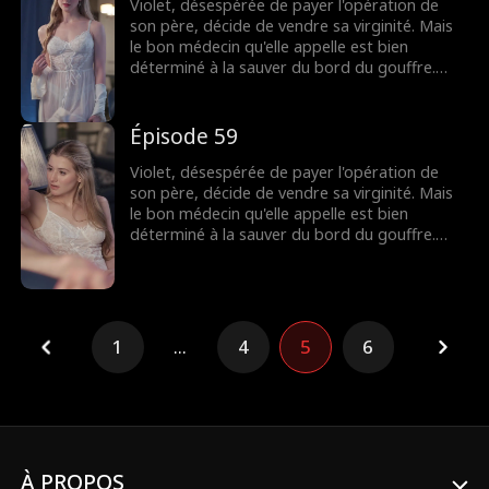
sombres secrets éclatent au grand jour, leur
Violet, désespérée de payer l'opération de
lien fragile pourra-t-il survivre ?
son père, décide de vendre sa virginité. Mais
le bon médecin qu'elle appelle est bien
déterminé à la sauver du bord du gouffre.
Pourtant, après une nuit brûlante et
inoubliable, Dax se découvre accro à Violet,
même s'il pensait au départ qu'elle n'était
Épisode 59
qu'une chercheuse d'or. Lorsque leurs plus
sombres secrets éclatent au grand jour, leur
Violet, désespérée de payer l'opération de
lien fragile pourra-t-il survivre ?
son père, décide de vendre sa virginité. Mais
le bon médecin qu'elle appelle est bien
déterminé à la sauver du bord du gouffre.
Pourtant, après une nuit brûlante et
inoubliable, Dax se découvre accro à Violet,
même s'il pensait au départ qu'elle n'était
qu'une chercheuse d'or. Lorsque leurs plus
sombres secrets éclatent au grand jour, leur
1
...
4
5
6
lien fragile pourra-t-il survivre ?
À PROPOS