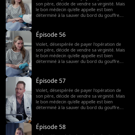
lien fragile pourra-t-il survivre ?
son père, décide de vendre sa virginité. Mais
le bon médecin qu'elle appelle est bien
déterminé à la sauver du bord du gouffre.
Pourtant, après une nuit brûlante et
inoubliable, Dax se découvre accro à Violet,
même s'il pensait au départ qu'elle n'était
Épisode 56
qu'une chercheuse d'or. Lorsque leurs plus
sombres secrets éclatent au grand jour, leur
Violet, désespérée de payer l'opération de
lien fragile pourra-t-il survivre ?
son père, décide de vendre sa virginité. Mais
le bon médecin qu'elle appelle est bien
déterminé à la sauver du bord du gouffre.
Pourtant, après une nuit brûlante et
inoubliable, Dax se découvre accro à Violet,
même s'il pensait au départ qu'elle n'était
Épisode 57
qu'une chercheuse d'or. Lorsque leurs plus
sombres secrets éclatent au grand jour, leur
Violet, désespérée de payer l'opération de
lien fragile pourra-t-il survivre ?
son père, décide de vendre sa virginité. Mais
le bon médecin qu'elle appelle est bien
déterminé à la sauver du bord du gouffre.
Pourtant, après une nuit brûlante et
inoubliable, Dax se découvre accro à Violet,
même s'il pensait au départ qu'elle n'était
Épisode 58
qu'une chercheuse d'or. Lorsque leurs plus