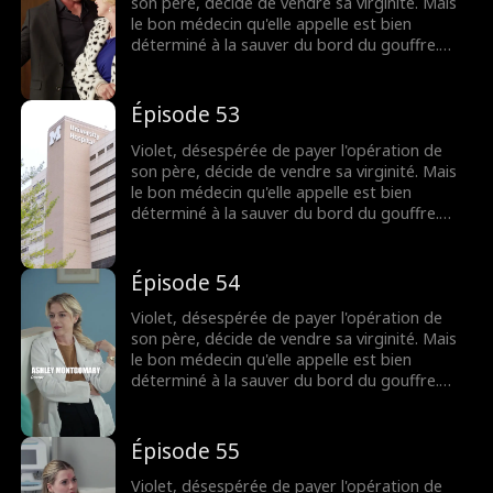
lien fragile pourra-t-il survivre ?
son père, décide de vendre sa virginité. Mais
le bon médecin qu'elle appelle est bien
déterminé à la sauver du bord du gouffre.
Pourtant, après une nuit brûlante et
inoubliable, Dax se découvre accro à Violet,
même s'il pensait au départ qu'elle n'était
Épisode 53
qu'une chercheuse d'or. Lorsque leurs plus
sombres secrets éclatent au grand jour, leur
Violet, désespérée de payer l'opération de
lien fragile pourra-t-il survivre ?
son père, décide de vendre sa virginité. Mais
le bon médecin qu'elle appelle est bien
déterminé à la sauver du bord du gouffre.
Pourtant, après une nuit brûlante et
inoubliable, Dax se découvre accro à Violet,
même s'il pensait au départ qu'elle n'était
Épisode 54
qu'une chercheuse d'or. Lorsque leurs plus
sombres secrets éclatent au grand jour, leur
Violet, désespérée de payer l'opération de
lien fragile pourra-t-il survivre ?
son père, décide de vendre sa virginité. Mais
le bon médecin qu'elle appelle est bien
déterminé à la sauver du bord du gouffre.
Pourtant, après une nuit brûlante et
inoubliable, Dax se découvre accro à Violet,
même s'il pensait au départ qu'elle n'était
Épisode 55
qu'une chercheuse d'or. Lorsque leurs plus
sombres secrets éclatent au grand jour, leur
Violet, désespérée de payer l'opération de