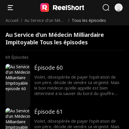
Accueil
/
Au Service d'un Méde
/
Tous les épisodes
cin Milliardaire Impit
Au Service d'un Médecin Milliardaire
oyable
Impitoyable Tous les épisodes
69
Épisodes
Épisode 60
Violet, désespérée de payer l'opération de
son père, décide de vendre sa virginité. Mais
le bon médecin qu'elle appelle est bien
déterminé à la sauver du bord du gouffre.
Pourtant, après une nuit brûlante et
inoubliable, Dax se découvre accro à Violet,
même s'il pensait au départ qu'elle n'était
Épisode 61
qu'une chercheuse d'or. Lorsque leurs plus
sombres secrets éclatent au grand jour, leur
Violet, désespérée de payer l'opération de
lien fragile pourra-t-il survivre ?
son père, décide de vendre sa virginité. Mais