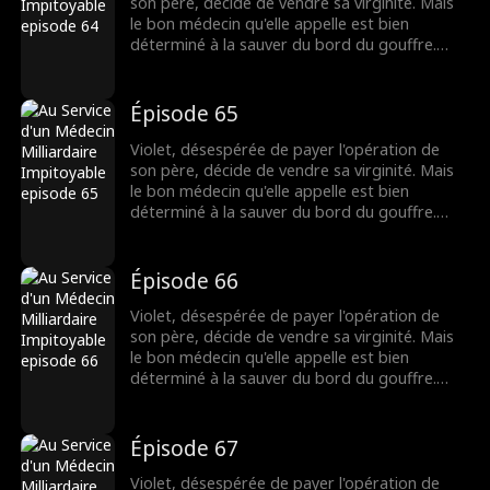
lien fragile pourra-t-il survivre ?
son père, décide de vendre sa virginité. Mais
le bon médecin qu'elle appelle est bien
déterminé à la sauver du bord du gouffre.
Pourtant, après une nuit brûlante et
inoubliable, Dax se découvre accro à Violet,
même s'il pensait au départ qu'elle n'était
Épisode 65
qu'une chercheuse d'or. Lorsque leurs plus
sombres secrets éclatent au grand jour, leur
Violet, désespérée de payer l'opération de
lien fragile pourra-t-il survivre ?
son père, décide de vendre sa virginité. Mais
le bon médecin qu'elle appelle est bien
déterminé à la sauver du bord du gouffre.
Pourtant, après une nuit brûlante et
inoubliable, Dax se découvre accro à Violet,
même s'il pensait au départ qu'elle n'était
Épisode 66
qu'une chercheuse d'or. Lorsque leurs plus
sombres secrets éclatent au grand jour, leur
Violet, désespérée de payer l'opération de
lien fragile pourra-t-il survivre ?
son père, décide de vendre sa virginité. Mais
le bon médecin qu'elle appelle est bien
déterminé à la sauver du bord du gouffre.
Pourtant, après une nuit brûlante et
inoubliable, Dax se découvre accro à Violet,
même s'il pensait au départ qu'elle n'était
Épisode 67
qu'une chercheuse d'or. Lorsque leurs plus
sombres secrets éclatent au grand jour, leur
Violet, désespérée de payer l'opération de