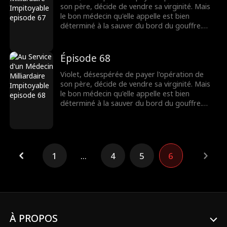
lien fragile pourra-t-il survivre ?
son père, décide de vendre sa virginité. Mais
le bon médecin qu'elle appelle est bien
déterminé à la sauver du bord du gouffre.
Pourtant, après une nuit brûlante et
inoubliable, Dax se découvre accro à Violet,
même s'il pensait au départ qu'elle n'était
Épisode 68
qu'une chercheuse d'or. Lorsque leurs plus
sombres secrets éclatent au grand jour, leur
Violet, désespérée de payer l'opération de
lien fragile pourra-t-il survivre ?
son père, décide de vendre sa virginité. Mais
le bon médecin qu'elle appelle est bien
déterminé à la sauver du bord du gouffre.
Pourtant, après une nuit brûlante et
inoubliable, Dax se découvre accro à Violet,
même s'il pensait au départ qu'elle n'était
qu'une chercheuse d'or. Lorsque leurs plus
sombres secrets éclatent au grand jour, leur
1
...
4
5
6
lien fragile pourra-t-il survivre ?
À PROPOS