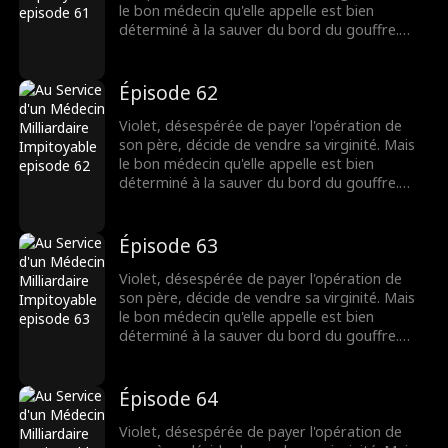
le bon médecin qu'elle appelle est bien
déterminé à la sauver du bord du gouffre.
Pourtant, après une nuit brûlante et
inoubliable, Dax se découvre accro à Violet,
même s'il pensait au départ qu'elle n'était
Épisode 62
qu'une chercheuse d'or. Lorsque leurs plus
sombres secrets éclatent au grand jour, leur
Violet, désespérée de payer l'opération de
lien fragile pourra-t-il survivre ?
son père, décide de vendre sa virginité. Mais
le bon médecin qu'elle appelle est bien
déterminé à la sauver du bord du gouffre.
Pourtant, après une nuit brûlante et
inoubliable, Dax se découvre accro à Violet,
même s'il pensait au départ qu'elle n'était
Épisode 63
qu'une chercheuse d'or. Lorsque leurs plus
sombres secrets éclatent au grand jour, leur
Violet, désespérée de payer l'opération de
lien fragile pourra-t-il survivre ?
son père, décide de vendre sa virginité. Mais
le bon médecin qu'elle appelle est bien
déterminé à la sauver du bord du gouffre.
Pourtant, après une nuit brûlante et
inoubliable, Dax se découvre accro à Violet,
même s'il pensait au départ qu'elle n'était
Épisode 64
qu'une chercheuse d'or. Lorsque leurs plus
sombres secrets éclatent au grand jour, leur
Violet, désespérée de payer l'opération de