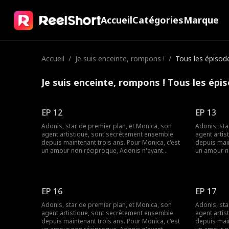
Accueil
Catégories
Marque
Accueil
/
Je suis enceinte, rompons !
/
Tous les épisod
Je suis enceinte, rompons ! Tous les épi
EP 12
EP 13
Adonis, star de premier plan, et Monica, son
Adonis, sta
agent artistique, sont secrètement ensemble
agent arti
depuis maintenant trois ans. Pour Monica, c'est
depuis main
un amour non réciproque, Adonis n'ayant
un amour n
jamais exprimé ses sentiments. Monica,
jamais exp
désormais enceinte, met fin à cette relation à
désormais e
sens unique. Ce n'est seulement qu'à ce
sens unique
moment-là, qu'Adonis comprend à quel point
moment-là,
EP 16
EP 17
elle lui est chère. Des années passent et leurs
elle lui es
chemins se recroisent. Monica est devenue une
chemins se
Adonis, star de premier plan, et Monica, son
Adonis, sta
réalisatrice qui se fait un nom dans le monde du
réalisatric
agent artistique, sont secrètement ensemble
agent arti
cinéma. Cette fois-ci, Adonis parviendra-t-il à
cinéma. Cett
depuis maintenant trois ans. Pour Monica, c'est
depuis main
reconquérir son amour ?
reconquéri