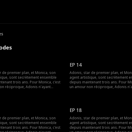
es
sodes
EP 14
r de premier plan, et Monica, son
Adonis, star de premier plan, et Mon
stique, sont secrètement ensemble
agent artistique, sont secrètement 
tenant trois ans. Pour Monica, c'est
depuis maintenant trois ans. Pour Mo
on réciproque, Adonis n'ayant
un amour non réciproque, Adonis n'
rimé ses sentiments. Monica,
jamais exprimé ses sentiments. Moni
nceinte, met fin à cette relation à
désormais enceinte, met fin à cette r
. Ce n'est seulement qu'à ce
sens unique. Ce n'est seulement qu'à
 qu'Adonis comprend à quel point
moment-là, qu'Adonis comprend à qu
EP 18
t chère. Des années passent et leurs
elle lui est chère. Des années passent
 recroisent. Monica est devenue une
chemins se recroisent. Monica est d
r de premier plan, et Monica, son
Adonis, star de premier plan, et Mon
e qui se fait un nom dans le monde du
réalisatrice qui se fait un nom dans
stique, sont secrètement ensemble
agent artistique, sont secrètement 
e fois-ci, Adonis parviendra-t-il à
cinéma. Cette fois-ci, Adonis parviend
tenant trois ans. Pour Monica, c'est
depuis maintenant trois ans. Pour Mo
r son amour ?
reconquérir son amour ?