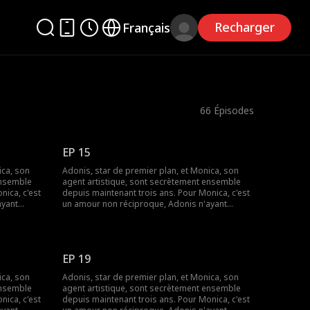
Recharger
Français
66
Épisodes
EP 15
ica, son
Adonis, star de premier plan, et Monica, son
ensemble
agent artistique, sont secrètement ensemble
nica, c'est
depuis maintenant trois ans. Pour Monica, c'est
ayant
un amour non réciproque, Adonis n'ayant
ca,
jamais exprimé ses sentiments. Monica,
elation à
désormais enceinte, met fin à cette relation à
 ce
sens unique. Ce n'est seulement qu'à ce
el point
moment-là, qu'Adonis comprend à quel point
EP 19
 et leurs
elle lui est chère. Des années passent et leurs
evenue une
chemins se recroisent. Monica est devenue une
ica, son
Adonis, star de premier plan, et Monica, son
 le monde du
réalisatrice qui se fait un nom dans le monde du
ensemble
agent artistique, sont secrètement ensemble
ra-t-il à
cinéma. Cette fois-ci, Adonis parviendra-t-il à
nica, c'est
depuis maintenant trois ans. Pour Monica, c'est
reconquérir son amour ?