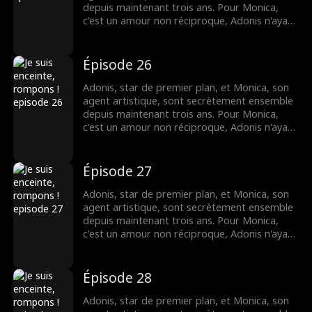
une réalisatrice qui se fait un nom dans le
depuis maintenant trois ans. Pour Monica,
monde du cinéma. Cette fois-ci, Adonis
c'est un amour non réciproque, Adonis n'ayant
parviendra-t-il à reconquérir son amour ?
jamais exprimé ses sentiments. Monica,
désormais enceinte, met fin à cette relation à
sens unique. Ce n'est seulement qu'à ce
Épisode 26
moment-là, qu'Adonis comprend à quel point
elle lui est chère. Des années passent et leurs
Adonis, star de premier plan, et Monica, son
chemins se recroisent. Monica est devenue
agent artistique, sont secrètement ensemble
une réalisatrice qui se fait un nom dans le
depuis maintenant trois ans. Pour Monica,
monde du cinéma. Cette fois-ci, Adonis
c'est un amour non réciproque, Adonis n'ayant
parviendra-t-il à reconquérir son amour ?
jamais exprimé ses sentiments. Monica,
désormais enceinte, met fin à cette relation à
sens unique. Ce n'est seulement qu'à ce
Épisode 27
moment-là, qu'Adonis comprend à quel point
elle lui est chère. Des années passent et leurs
Adonis, star de premier plan, et Monica, son
chemins se recroisent. Monica est devenue
agent artistique, sont secrètement ensemble
une réalisatrice qui se fait un nom dans le
depuis maintenant trois ans. Pour Monica,
monde du cinéma. Cette fois-ci, Adonis
c'est un amour non réciproque, Adonis n'ayant
parviendra-t-il à reconquérir son amour ?
jamais exprimé ses sentiments. Monica,
désormais enceinte, met fin à cette relation à
sens unique. Ce n'est seulement qu'à ce
Épisode 28
moment-là, qu'Adonis comprend à quel point
elle lui est chère. Des années passent et leurs
Adonis, star de premier plan, et Monica, son