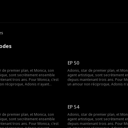
es
sodes
EP 50
r de premier plan, et Monica, son
Adonis, star de premier plan, et Mon
stique, sont secrètement ensemble
agent artistique, sont secrètement 
tenant trois ans. Pour Monica, c'est
depuis maintenant trois ans. Pour Mo
on réciproque, Adonis n'ayant
un amour non réciproque, Adonis n'
rimé ses sentiments. Monica,
jamais exprimé ses sentiments. Moni
nceinte, met fin à cette relation à
désormais enceinte, met fin à cette r
. Ce n'est seulement qu'à ce
sens unique. Ce n'est seulement qu'à
 qu'Adonis comprend à quel point
moment-là, qu'Adonis comprend à qu
EP 54
t chère. Des années passent et leurs
elle lui est chère. Des années passent
 recroisent. Monica est devenue une
chemins se recroisent. Monica est d
r de premier plan, et Monica, son
Adonis, star de premier plan, et Mon
e qui se fait un nom dans le monde du
réalisatrice qui se fait un nom dans
stique, sont secrètement ensemble
agent artistique, sont secrètement 
e fois-ci, Adonis parviendra-t-il à
cinéma. Cette fois-ci, Adonis parviend
tenant trois ans. Pour Monica, c'est
depuis maintenant trois ans. Pour Mo
r son amour ?
reconquérir son amour ?