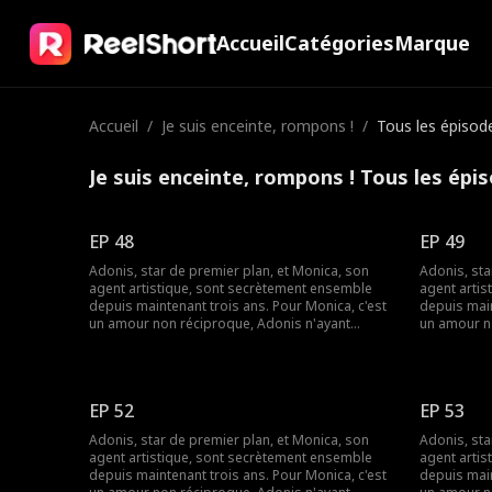
Accueil
Catégories
Marque
Accueil
/
Je suis enceinte, rompons !
/
Tous les épisod
Je suis enceinte, rompons ! Tous les épi
EP 48
EP 49
Adonis, star de premier plan, et Monica, son
Adonis, sta
agent artistique, sont secrètement ensemble
agent arti
depuis maintenant trois ans. Pour Monica, c'est
depuis main
un amour non réciproque, Adonis n'ayant
un amour n
jamais exprimé ses sentiments. Monica,
jamais exp
désormais enceinte, met fin à cette relation à
désormais e
sens unique. Ce n'est seulement qu'à ce
sens unique
moment-là, qu'Adonis comprend à quel point
moment-là,
EP 52
EP 53
elle lui est chère. Des années passent et leurs
elle lui es
chemins se recroisent. Monica est devenue une
chemins se
Adonis, star de premier plan, et Monica, son
Adonis, sta
réalisatrice qui se fait un nom dans le monde du
réalisatric
agent artistique, sont secrètement ensemble
agent arti
cinéma. Cette fois-ci, Adonis parviendra-t-il à
cinéma. Cett
depuis maintenant trois ans. Pour Monica, c'est
depuis main
reconquérir son amour ?
reconquéri