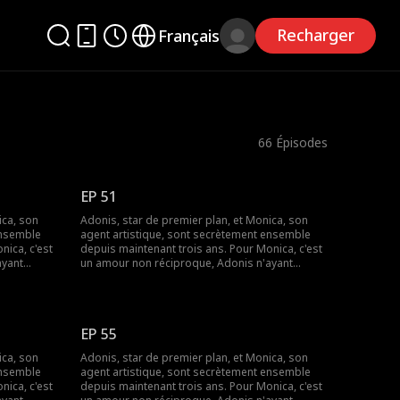
Recharger
Français
66
Épisodes
EP 51
ica, son
Adonis, star de premier plan, et Monica, son
ensemble
agent artistique, sont secrètement ensemble
nica, c'est
depuis maintenant trois ans. Pour Monica, c'est
ayant
un amour non réciproque, Adonis n'ayant
ca,
jamais exprimé ses sentiments. Monica,
elation à
désormais enceinte, met fin à cette relation à
 ce
sens unique. Ce n'est seulement qu'à ce
el point
moment-là, qu'Adonis comprend à quel point
EP 55
 et leurs
elle lui est chère. Des années passent et leurs
evenue une
chemins se recroisent. Monica est devenue une
ica, son
Adonis, star de premier plan, et Monica, son
 le monde du
réalisatrice qui se fait un nom dans le monde du
ensemble
agent artistique, sont secrètement ensemble
ra-t-il à
cinéma. Cette fois-ci, Adonis parviendra-t-il à
nica, c'est
depuis maintenant trois ans. Pour Monica, c'est
reconquérir son amour ?