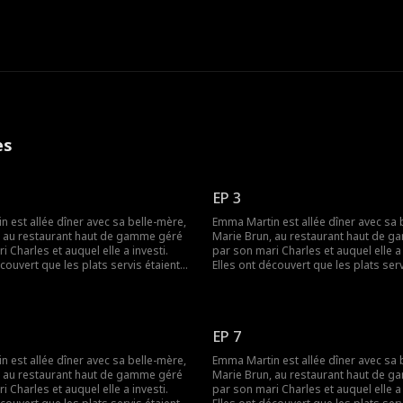
es
EP 3
 est allée dîner avec sa belle-mère,
Emma Martin est allée dîner avec sa 
, au restaurant haut de gamme géré
Marie Brun, au restaurant haut de 
i Charles et auquel elle a investi.
par son mari Charles et auquel elle a 
écouvert que les plats servis étaient
Elles ont découvert que les plats serv
l'avance. Elles voulaient demander
préparés à l'avance. Elles voulaient
tions mais ont été humiliées par la
des explications mais ont été humilié
les, Lily Colin. Plus tard, Marie
maîtresse de Charles, Lily Colin. Plus tard, Marie
assassinée par Lily. Emma était triste
Brun a été assassinée par Lily. Emma é
EP 7
cidée à venger sa belle-mère.
et s'est décidée à venger sa belle-mè
 Emma, la vraie PDG, a réussi à
Finalement, Emma, la vraie PDG, a réu
 est allée dîner avec sa belle-mère,
Emma Martin est allée dîner avec sa 
s deux coupables en justice et à se
traduire les deux coupables en justic
, au restaurant haut de gamme géré
Marie Brun, au restaurant haut de 
 une nouvelle vie.
lancer dans une nouvelle vie.
i Charles et auquel elle a investi.
par son mari Charles et auquel elle a 