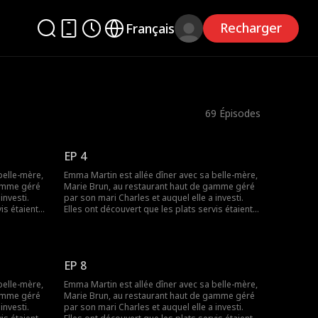
Recharger
Français
69
Épisodes
EP 4
belle-mère,
Emma Martin est allée dîner avec sa belle-mère,
gamme géré
Marie Brun, au restaurant haut de gamme géré
investi.
par son mari Charles et auquel elle a investi.
is étaient
Elles ont découvert que les plats servis étaient
 demander
préparés à l'avance. Elles voulaient demander
es par la
des explications mais ont été humiliées par la
maîtresse de Charles, Lily Colin. Plus tard, Marie
tait triste
Brun a été assassinée par Lily. Emma était triste
EP 8
re.
et s'est décidée à venger sa belle-mère.
ssi à
Finalement, Emma, la vraie PDG, a réussi à
belle-mère,
Emma Martin est allée dîner avec sa belle-mère,
e et à se
traduire les deux coupables en justice et à se
gamme géré
Marie Brun, au restaurant haut de gamme géré
lancer dans une nouvelle vie.
investi.
par son mari Charles et auquel elle a investi.