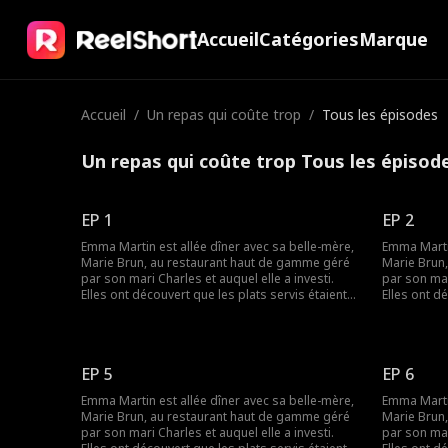
Accueil
Catégories
Marque
Accueil
/
Un repas qui coûte trop
/
Tous les épisodes
Un repas qui coûte trop Tous les épisod
EP 1
EP 2
Emma Martin est allée dîner avec sa belle-mère,
Emma Martin
Marie Brun, au restaurant haut de gamme géré
Marie Brun
par son mari Charles et auquel elle a investi.
par son mar
Elles ont découvert que les plats servis étaient
Elles ont d
préparés à l'avance. Elles voulaient demander
préparés à 
des explications mais ont été humiliées par la
des explica
maîtresse de Charles, Lily Colin. Plus tard, Marie
maîtresse de Char
Brun a été assassinée par Lily. Emma était triste
Brun a été 
EP 5
EP 6
et s'est décidée à venger sa belle-mère.
et s'est dé
Finalement, Emma, la vraie PDG, a réussi à
Finalement,
Emma Martin est allée dîner avec sa belle-mère,
Emma Martin
traduire les deux coupables en justice et à se
traduire le
Marie Brun, au restaurant haut de gamme géré
Marie Brun
lancer dans une nouvelle vie.
lancer dans
par son mari Charles et auquel elle a investi.
par son mar