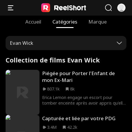
Accueil
Catégories
Marque
Evan Wick
Collection de films Evan Wick
Piégée pour Porter l'Enfant de
mon Ex-Mari
807.1k
8k
Erica Lemon engage un escort pour
tomber enceinte après avoir appris qu'elle
sera bientôt stérile. Mais quand son ex-
mari, Damon, l'apprend, il remplace
Capturée et liée par votre PDG
l’escort à la place pour coucher avec elle.
Maintenant Erica est enceinte de son ex-
3.4M
42.2k
mari, elle doit décider si Damon mérite