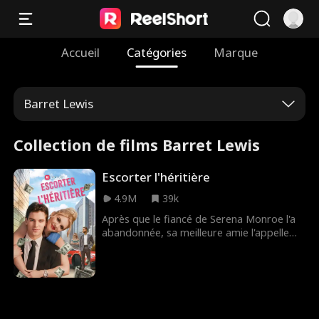
Accueil
Catégories
Marque
Barret Lewis
Collection de films Barret Lewis
Escorter l'héritière
4.9M
39k
Après que le fiancé de Serena Monroe l'a
abandonnée, sa meilleure amie l'appelle
une escorte. Cependant, comme le destin
l’a voulu, Serena se trompe de pièce et
passe la nuit avec Jesse Ross, un charmant
PDG milliardaire secrètement amoureux
d’elle.